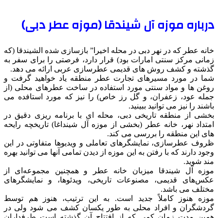
درباره موزه آل شیندقا (موزه عطر دبی)
خانه عطر که در نهر دبی در محله اخیرا” بازسازی شده الشیندقا (که
زمانی مرکز سنتی امارات بود) قرار دارد، فرصتی را برای سفر به
گذشته و کشف روش های قدیمی عطرسازی عربی ارائه می دهد.
شما در مورد مسیرهای تجارت عطر منطقه یاد خواهید گرفت و
روغن ها و مواد سنتی مورد استفاده در ساخت عطرهای محلی (از
جمله عود، زعفران، و گل رز خاص) را نیز که مورد استافده می
باشند را نیز می توانید ببینید.
بخشی از منطقه تاریخی دبی، محله ای با برنامه ریزی دقیق در
امتداد نهر، خانه عطر (بخشی از موزه آل شینداغا) تاریخچه رایحه
های این منطقه را بررسی می کند.
ظروف عطرسازی، نمایشگرهای تعاملی و ویدیوها متفاوتی در این
وجود دارند که با رفتن به این موزه از دیدن تمامی آنها می توانید بهره
مند شوید.
موزه آل شیندقا میزبان خانه عطر و همچنین مجموعه‌ای از
عکس‌های قدیمی، مصنوعات تاریخی، ویدئوها، و نمایشگرهای
مختلف می باشد.
موزه هنوز کاملاً جدید است. به این ترتیب، هنوز هم توسط
گردشگران و افراد محلی به طور یکسان کشف می شود ولی در
همین مدت زمان کمی که از افتتاح آن گذشته است طرفداران