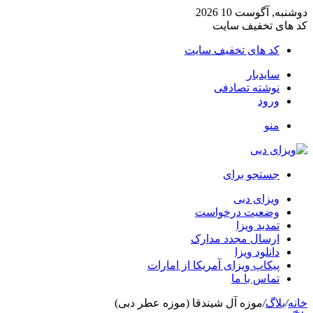
دوشنبه, آگوست 10 2026
کد های تخفیف سایت
کد های تخفیف سایت
سایدبار
نوشته تصادفی
ورود
منو
جستجو برای
ویزای دبی
وضعیت درخواست
تمدید ویزا
ارسال مجدد مدارک
دانلود ویزا
پیکاپ ویزای آمریکا از امارات
تماس با ما
خانه
/
بلاگ
/
موزه آل شیندقا (موزه عطر دبی)