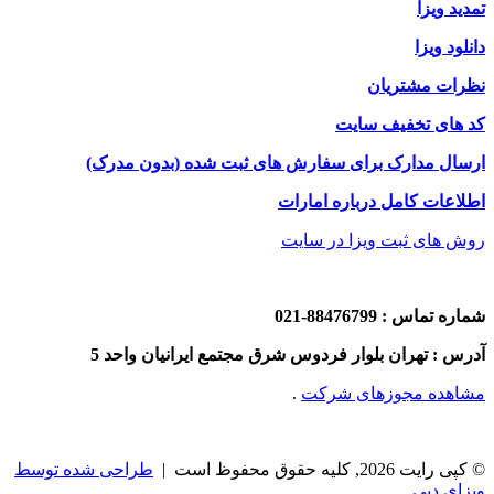
تمدید ویزا
دانلود ویزا
نظرات مشتریان
کد های تخفیف سایت
ارسال مدارک برای سفارش های ثبت شده (بدون مدرک)
اطلاعات کامل درباره امارات
روش های ثبت ویزا در سایت
شماره تماس : 88476799-021
آدرس : تهران بلوار فردوس شرق مجتمع ایرانیان واحد 5
مشاهده مجوزهای شرکت
.
© کپی رایت 2026, کلیه حقوق محفوظ است |
طراحی شده توسط
ویزای دبی