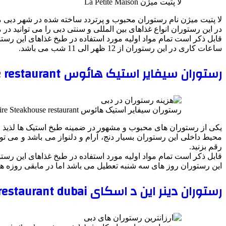
لا پتیت میژن La Petite Maison
لا پتیت میژن نام رستوران محبوب و پرتردد ساخته شده در شهر دبی 
در این رستوران انواع غذاهای بین المللی و سنتی دبی را می توانید در
قابل ذکر است تمام مواد اولیه مورد استفاده در طبخ غذاهای این رست
ساعات کاری در این رستوران از 12 ظهر الی 11 شب می باشد.
رستوران سیفایر استیک هائوس Seafire Steakhouse restaurant
رستوران سیفایر استیک هائوس Seafire Steakhouse restaurant
یکی از رستوران های محبوب و مشهور در ضمینه طبخ استیک ها لذیذ 
محیط داخلی این رستوران بسیار دنج، آرام و دلنواز می باشد و می تو
رقم بزنید.
قابل ذکر است تمام مواد اولیه مورد استفاده در طبخ غذاهای این رست
این رستوران روز های سه شنبه تعطیل می باشد اما در مابقی روزه های از ساعت 12 ظهر الی 10
رستوران دینر این د اسکای dinner in the sky restaurant dubai