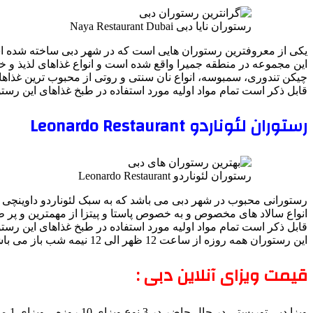
رستوران نایا دبی Naya Restaurant Dubai
یکی از معروفترین رستوران هایی است که در شهر دبی ساخته شده اس
این مجموعه در منطقه جمیرا واقع شده است و انواع غذاهای لذیذ و خو
چیکن تندوری، سمبوسه، انواع نان سنتی و روتی از محبوب ترین غذاه
قابل ذکر است تمام مواد اولیه مورد استفاده در طبخ غذاهای این رست
رستوران لئوناردو Leonardo Restaurant
رستوران لئوناردو Leonardo Restaurant
رستورانی محبوب در شهر دبی می باشد که به سبک لئوناردو داوینچی بود
انواع سالاد های مخصوص و به خصوص پاستا و پیتزا از مهمترین و پر
قابل ذکر است تمام مواد اولیه مورد استفاده در طبخ غذاهای این رست
این رستوران همه روزه از ساعت 12 ظهر الی 12 نیمه شب باز می باشد.
قیمت ویزای آنلاین دبی :
ویزا دبی توریستی در حال حاضر در 3 نوع ویزای 10 روزه – ویزای 1 ماهه و ویزای 2 ماهه صادر می شود و ویزای های 10 روزه و 30 دارای دو نوع عادی و فوری می باشند .