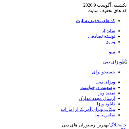
یکشنبه, آگوست 9 2026
کد های تخفیف سایت
کد های تخفیف سایت
سایدبار
نوشته تصادفی
ورود
منو
جستجو برای
ویزای دبی
وضعیت درخواست
تمدید ویزا
ارسال مجدد مدارک
دانلود ویزا
پیکاپ ویزای آمریکا از امارات
تماس با ما
خانه
/
بلاگ
/
بهترین رستوران های دبی