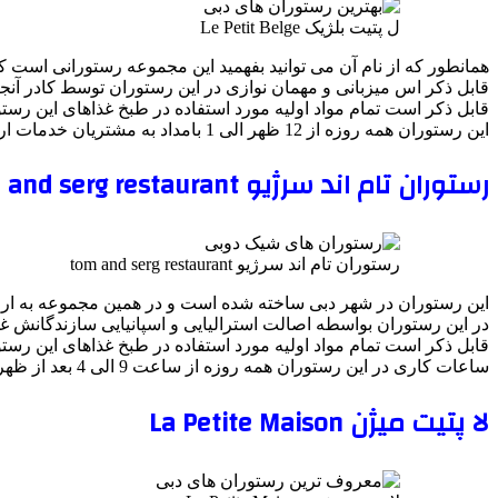
ل پتیت بلژیک Le Petit Belge
همانطور که از نام آن می توانید بفهمید این مجموعه رستورانی است که
قابل ذکر اس میزبانی و مهمان نوازی در این رستوران توسط کادر آنج
قابل ذکر است تمام مواد اولیه مورد استفاده در طبخ غذاهای این رست
این رستوران همه روزه از 12 ظهر الی 1 بامداد به مشتریان خدمات ارائه می دهند و بسته به نوع ذائقتان می توانید از منوی آن غذای مورد علاقه خود را سفارش دهید.
رستوران تام اند سرژیو tom and serg restaurant
رستوران تام اند سرژیو tom and serg restaurant
این رستوران در شهر دبی ساخته شده است و در همین مجموعه به ارائ
در این رستوران بواسطه اصالت استرالیایی و اسپانیایی سازندگانش غذا
قابل ذکر است تمام مواد اولیه مورد استفاده در طبخ غذاهای این رست
ساعات کاری در این رستوران همه روزه از ساعت 9 الی 4 بعد از ظهر و سپس 6 الی 9 شب می باشد.
لا پتیت میژن La Petite Maison