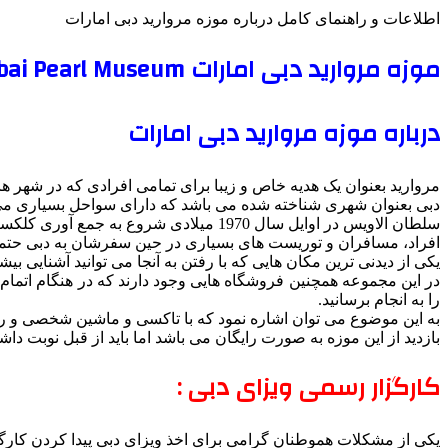
اطلاعات و راهنمای کامل درباره موزه مروارید دبی امارات
موزه مروارید دبی امارات Dubai Pearl Museum
درباره موزه مروارید دبی امارات
مروارید بعنوان یک هدیه خاص و زیبا برای تمامی افرادی که در شهر
دبی بعنوان شهری شناخته شده می باشد که دارای سواحل بسیاری می ب
سلطان الاویس در اوایل سال 1970 میلادی شروع به جمع آوری کلکسیونی از مروارید کرد و سپس مجموعه گران بهای خود را به مردم هدیه کرد که تحت حمایت و محافظت بانک ملی دبی است.
افراد، مسافران و توریست های بسیاری در حین سفرشان به دبی حتما ا
یکی از دیدنی ترین مکان هایی که با رفتن به آنجا می توانید آشنایی ب
در این مجموعه همچنین فروشگاه هایی وجود دارند که در هنگام اتمام یا
را به انجام برسانید.
به این موضوع می توان اشاره نمود که با تاکسی و ماشین شخصی و رفت
بازدید از این موزه به صورت رایگان می باشد اما باید از قبل نوبت داشته باشید و در قالب گر
کارگزار رسمی ویزای دبی :
یکی از مشکلات هموطنان گرامی برای اخذ ویزای دبی پیدا کردن کارگزا