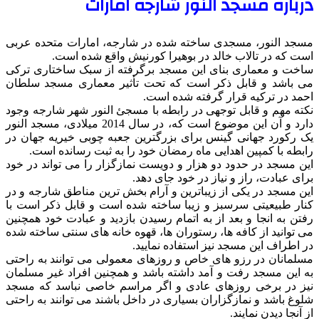
درباره مسجد النور شارجه امارات
مسجد النور، مسجدی ساخته شده در شارجه، امارات متحده عربی
است که در تالاب خالد در بوهیرا کورنیش واقع شده است.
ساخت و معماری بنای این مسجد برگرفته از سبک ساختاری ترکی
می باشد و قابل ذکر است که تحت تأثیر معماری مسجد سلطان
احمد در ترکیه قرار گرفته شده است.
نکته مهم و قابل توجهی در رابطه با مسجئ النور شهر شارجه وجود
دارد و آن این موضوع است که، در سال 2014 میلادی، مسجد النور
یک رکورد جهانی گینس برای بزرگترین جعبه چوبی خیریه جهان در
رابطه با کمپین اهدایی ماه رمضان خود را به ثبت رسانده است.
این مسجد در حدود دو هزار و دویست نمازگزار را می تواند در خود
برای عبادت، راز و نیاز در خود جای دهد.
این مسجد در یکی از زیباترین و آرام بخش ترین مناطق شارجه و در
کنار طبیعیتی سرسبز و زیبا ساخته شده است و قابل ذکر است با
رفتن به انجا و بعد از به اتمام رسیدن بازدید و عبادت خود همچنین
می توانید از کافه ها، رستوران ها، قهوه خانه های سنتی ساخته شده
در اطراف این مسجد نیز استفاده نمایید.
مسلمانان در رزو های خاص و روزهای معمولی می توانند به راحتی
به این مسجد رفت و آمد داشته باشد و همچنین افراد غیر مسلمان
نیز در برخی روزهای عادی و اگر مراسم خاصی نباسد که مسجد
شلوغ باشد و نمازگزاران بسیاری در داخل باشند می توانند به راحتی
از آنجا دیدن نمایند.