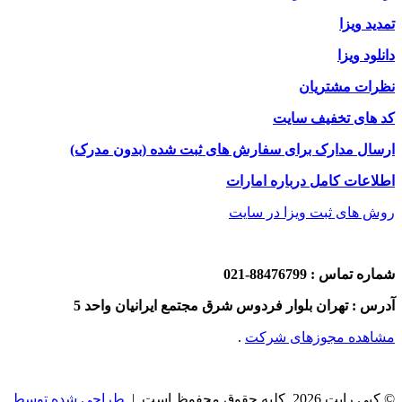
تمدید ویزا
دانلود ویزا
نظرات مشتریان
کد های تخفیف سایت
ارسال مدارک برای سفارش های ثبت شده (بدون مدرک)
اطلاعات کامل درباره امارات
روش های ثبت ویزا در سایت
شماره تماس : 88476799-021
آدرس : تهران بلوار فردوس شرق مجتمع ایرانیان واحد 5
مشاهده مجوزهای شرکت
.
© کپی رایت 2026, کلیه حقوق محفوظ است |
طراحی شده توسط