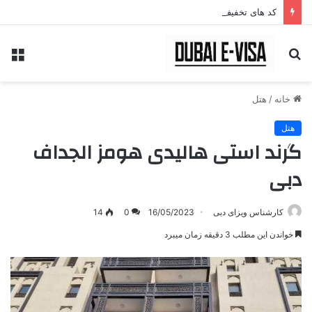
کد های تخفیف سایت
جستجو
منو
برای
خانه
/
هتل
هتل
گرند استی هالیدی هومز الجداف
دبی
کارشناس ویزای دبی
16/05/2023
0
14
خواندن این مطلب 3 دقیقه زمان میبرد