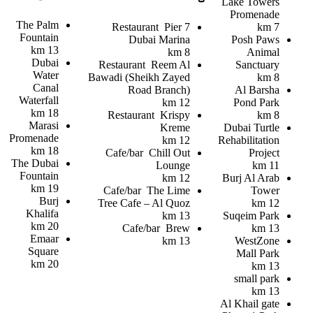
Lake Towers
Promenade
The Palm
Restaurant
Pier 7
7 km
Fountain
Dubai Marina
Posh Paws
13 km
8 km
Animal
Dubai
Restaurant
Reem Al
Sanctuary
Water
Bawadi (Sheikh Zayed
8 km
Canal
Road Branch)
Al Barsha
Waterfall
12 km
Pond Park
18 km
Restaurant
Krispy
8 km
Marasi
Kreme
Dubai Turtle
Promenade
12 km
Rehabilitation
18 km
Cafe/bar
Chill Out
Project
The Dubai
Lounge
11 km
Fountain
12 km
Burj Al Arab
19 km
Cafe/bar
The Lime
Tower
Burj
Tree Cafe – Al Quoz
12 km
Khalifa
13 km
Suqeim Park
20 km
Cafe/bar
Brew
13 km
Emaar
13 km
WestZone
Square
Mall Park
20 km
13 km
small park
13 km
Al Khail gate