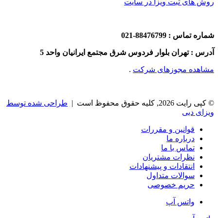
روش های ثبت ویزا در سایت
شماره تماس : 88476799-021
آدرس : تهران بلوار فردوس شرق مجتمع ایرانیان واحد 5
مشاهده مجوزهای شرکت
.
© کپی رایت 2026, کلیه حقوق محفوظ است |
طراحی شده توسط
ویزای دبی
قوانین و مقررات
درباره ما
تماس با ما
نظرات مشتریان
انتقادات و پیشنهادات
سوالات متداول
حریم خصوصی
واتس آپ