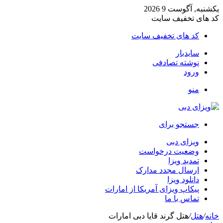
یکشنبه, آگوست 9 2026
کد های تخفیف سایت
کد های تخفیف سایت
سایدبار
نوشته تصادفی
ورود
منو
جستجو برای
ویزای دبی
وضعیت درخواست
تمدید ویزا
ارسال مجدد مدارک
دانلود ویزا
پیکاپ ویزای آمریکا از امارات
تماس با ما
خانه
/
هتل
/
هتل گرند قایا دبی امارات