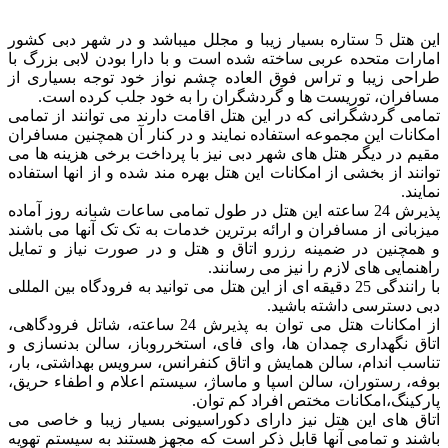
این هتل 5 ستاره بسیار زیبا و مجلل میباشد و در شهر دبی کشور
امارات متحده عربی ساخته شده است و با دارا بودن لابی بزرگ با
طراحی زیبا و تراس فوق العاده چشم نواز خود توجه بسیاری از
مسافران، توریست ها و گردشگران را به خود جلب کرده است.
تمامی گردشگرانی که در این هتل اقامت دارند می توانند از تمامی
امکانات این مجموعه استفاده نمایند و در کنار آن همچنین مسافران
مقیم در دیگر هتل های شهر دبی نیز با پرداخت برخی هزینه ها می
توانند از بخشی از امکانات این هتل بهره مند شده و از انها استفاده
نمایند.
پذیرش 24 ساعته این هتل در طول تمامی ساعات شبانه روز آماده
میزبانی از مسافران و ارائه برترین خدمات به تک تک آنها می باشند
و همچنین در ضمینه رزرو اتاق و هتل و در صورت نیاز و تمایل
راهنمایی های لازم را نیز می رسانند.
با رانندگی 25 دقیقه ای از این هتل می توانید به فرودگاه بین المللی
دبی دسترسی داشته باشید.
از امکانات هتل می توان به پذیرش 24 ساعته، شاتل فرودگاهی،
اتاق نگهداری چمدان ها، وای فای، استخرروباز، سالن بدنسازی و
تناسب اندام، سالن همایش و اتاق کنفرانس، سرویس بهداشتی، بار،
بوفه، رستوران، سالن اسپا و ماساژ، سیستم اعلام و اطفاء حریق،
پارکینگ،امکانات مختص افراد کم توان.
اتاق های این هتل نیز دارای دکوراسیونی بسیار زیبا و خاصی می
باشند و تمامی آنها قابل ذکر است که مجهز هستند به سیستم تهویه