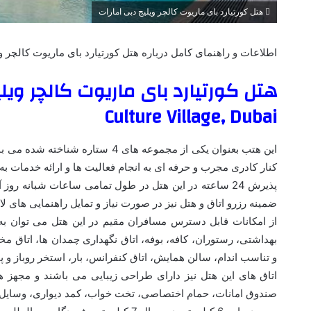
هتل کورتیارد بای ماریوت کالچر ویلیج دبی امارات
اطلاعات و راهنمای کامل درباره هتل کورتیارد بای ماریوت کالچر و
Culture Village, Dubai
این هتب بعنوان یکی از مجموعه های
کنار کادری مجرب و حرفه ای به انجام فعالیت ها و ارائه خدمات ب
پذیرش 24 ساعته در این هتل در طول تمامی ساعات شبانه رو
ضمینه رزرو اتاق و هتل نیز در صورت نیاز و تمایل راهنمایی های لا
بهداشتی، رستوران، کافه، بوفه، اتاق نگهداری چمدان ها، اتاق م
و تناسب اندام، سالن همایش، اتاق کنفرانس، بار، استخر روباز و پا
اتاق های این هتل نیز دارای طراحی زیبایی می باشند و مجهز ه
صندوق امانات، حمام اختصاصی، تخت خواب، کمد دیواری، وسایل به