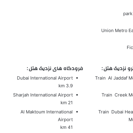
park
Union Metro Ea
Fi
و نزدیک هتل :
فرودگاه های نزدیک هتل :
Dubai International Airport
Train
Al Jaddaf Me
3.9 km
Sharjah International Airport
Train
Creek Me
21 km
Al Maktoum International
Train
Dubai Heal
Airport
Me
41 km