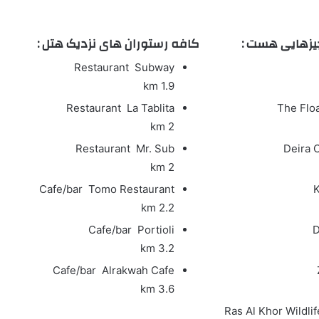
یزهایی هست :
کافه رستوران های نزدیک هتل :
Restaurant
Subway
1.9 km
Restaurant
La Tablita
The Floa
2 km
Restaurant
Mr. Sub
Deira 
2 km
Cafe/bar
Tomo Restaurant
K
2.2 km
Cafe/bar
Portioli
D
3.2 km
Cafe/bar
Alrakwah Cafe
3.6 km
Ras Al Khor Wildli