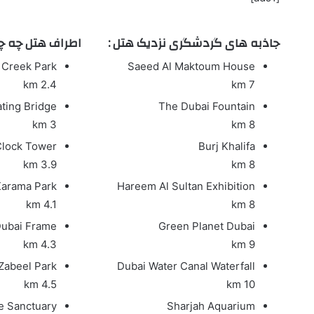
جاذبه های گردشگری نزدیک هتل :
اطراف هتل چه چ
Creek Park
Saeed Al Maktoum House
2.4 km
7 km
ting Bridge
The Dubai Fountain
3 km
8 km
Clock Tower
Burj Khalifa
3.9 km
8 km
arama Park
Hareem Al Sultan Exhibition
4.1 km
8 km
ubai Frame
Green Planet Dubai
4.3 km
9 km
Zabeel Park
Dubai Water Canal Waterfall
4.5 km
10 km
fe Sanctuary
Sharjah Aquarium