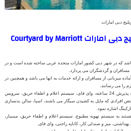
یلیج دبی امارات
هتل کورتیارد بای ماریوت کالچر ویلیج دبی امارات Courtyard by Marriott
 4 ستاره شناخته شده می باشد که در شهر دبی کشور امارات متحده عربی ساخته شده است و در
ه مسافران و گردشگران می پردازد.
ز آماده میزبانی از مسافران و ارائه خدمات به انها می باشد و همچنین در
زم را می رسانند.
از امکانات قابل دسترس مسافران مقیم در این هتل می توان به پذیرش 24 ساعته، وای فای، سیستم اعلام و اطفاء حریق، سرویس
ختص افرادی که مایل به کشیدن سیگار می باشند، اسپا، سالن بدنسازی
رکینگ اشاره نمود.
ستند به سیستم تهویه مطبوع، سیستم اعلام و اطفاء حریق، مینیبار،
داشتی، میز و صندلی کار، کاناپه راحتی، وای فای.