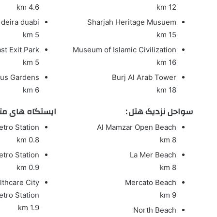
4.6 km
12 km
 deira duabi
Sharjah Heritage Musuem
5 km
15 km
st Exit Park
Museum of Islamic Civilization
5 km
16 km
cus Gardens
Burj Al Arab Tower
6 km
18 km
سواحل نزدیک هتل :
ایستگاه های متر
tro Station
Al Mamzar Open Beach
0.8 km
8 km
tro Station
La Mer Beach
0.9 km
8 km
thcare City
Mercato Beach
tro Station
9 km
1.9 km
North Beach