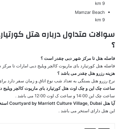
9 km
Mamzar Beach
9 km
سوالات متداول درباره هتل کورتیارد
؟
فاصله هتل تا مرکز شهر دبی چقدر است ؟
فاصله هتل کورتیارد بای ماریوت کالچر ویلیج دبی امارات تا مرکز شهر دبی 5 کیلومتر
هزینه رزرو هتل چقدر می باشد ؟
نرخ رزرو هتل بستگی به تعداد شب نوع اتاق و زمان سفر دارد برای
ساعت چک این و چک اوت هتل کورتیارد بای ماریوت کالچر ویلیج دب
ساعت چک این 14:00 و ساعت ک اوت 12:00 می باشد .
آیا هتل Courtyard by Marriott Culture Village, Dubai استخر دارد ؟
این هتل دارای استخر می باشد .
اشتراک گذاری از طریق ایمیل
چاپ