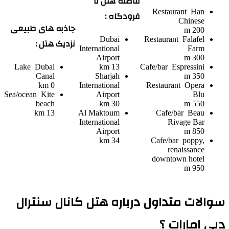
فاصله هتل تا
Restaurant
Han
فرودگاه :
Chinese
جاذبه های طبیعی
200 m
Dubai
Restaurant
Falafel
نزدیک هتل :
International
Farm
Airport
300 m
Lake
Dubai
13 km
Cafe/bar
Espressini
Canal
Sharjah
350 m
0 km
International
Restaurant
Opera
Sea/ocean
Kite
Airport
Blu
beach
30 km
550 m
13 km
Al Maktoum
Cafe/bar
Beau
International
Rivage Bar
Airport
850 m
34 km
Cafe/bar
poppy,
renaissance
downtown hotel
950 m
سوالات متداول درباره هتل کانال سنترال
دبی امارات ؟