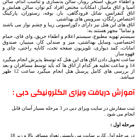
و اطفاء حریق، استخر روباز، سالن بدنسازی و تناسب اندام، سالن
اسپا و اتاق ماساژ، امکانات مختص افراد کم توان، سالن همایش و
اتاق کنفرانس، شاتل فرودگاهی، بار، بوفه، رستوران، پارکینگ
اختصاص رایگان، سرویس های بهداشتی.
اتاق های این هتل نیز دارای دکوراسیونی زیبا و چشم نواز می باشند
و تماما” مجهز هستند به:
سیستم تهویه مطبوع، سیستم اعلام و اطفاء حریق، وای فای، حمام
اختصاصی، وسایل بهداشتی، میز و صندلی کار، مینیبار، صندوق
امانات، کمد دیواری، تلویزیون صفحه تخت، کاناپه راحتی، چای و
قهوه ساز.
ساعت تحویل دادن اتاق های این هتل که توسط پذیرش انجام میگیرد
14 و ساعت تخلیه هر کدام از اتاق ها که باید توسط مسافران و بعد
از بررسی های کامل پرسنل هتل انجام میگیرد ساعت 12 ظهر
میباشد.
آموزش دریافت ویزای الکترونیکی دبی :
ثبت سفارش در سایت ویزای دبی در 3 مرحله بسیار آسان قابل
انجام می شود .
مرحله اول :
در مرحله اول کاربر سایت می بایستی تعداد مسافر بالا و زیر 18