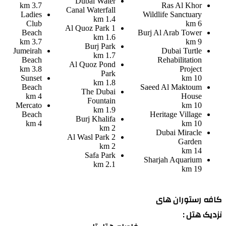
Dubai Water
3.7 km
Ras Al Khor
Canal Waterfall
Ladies
Wildlife Sanctuary
1.4 km
Club
6 km
Al Quoz Park 1
Beach
Burj Al Arab Tower
1.6 km
3.7 km
9 km
Burj Park
Jumeirah
Dubai Turtle
1.7 km
Beach
Rehabilitation
Al Quoz Pond
3.8 km
Project
Park
Sunset
10 km
1.8 km
Beach
Saeed Al Maktoum
The Dubai
4 km
House
Fountain
Mercato
10 km
1.9 km
Beach
Heritage Village
Burj Khalifa
4 km
10 km
2 km
Dubai Miracle
Al Wasl Park 2
Garden
2 km
14 km
Safa Park
Sharjah Aquarium
2.1 km
19 km
کافه رستوران های
نزدیک هتل :