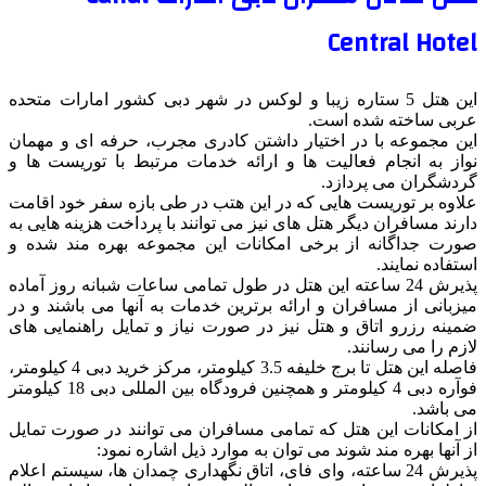
Central Hotel
این هتل 5 ستاره زیبا و لوکس در شهر دبی کشور امارات متحده
عربی ساخته شده است.
این مجموعه با در اختیار داشتن کادری مجرب، حرفه ای و مهمان
نواز به انجام فعالیت ها و ارائه خدمات مرتبط با توریست ها و
گردشگران می پردازد.
علاوه بر توریست هایی که در این هتب در طی بازه سفر خود اقامت
دارند مسافران دیگر هتل های نیز می توانند با پرداخت هزینه هایی به
صورت جداگانه از برخی امکانات این مجموعه بهره مند شده و
استفاده نمایند.
پذیرش 24 ساعته این هتل در طول تمامی ساعات شبانه روز آماده
میزبانی از مسافران و ارائه برترین خدمات به آنها می باشند و در
ضمینه رزرو اتاق و هتل نیز در صورت نیاز و تمایل راهنمایی های
لازم را می رسانند.
فاصله این هتل تا برج خلیفه 3.5 کیلومتر، مرکز خرید دبی 4 کیلومتر،
فوآره دبی 4 کیلومتر و همچنین فرودگاه بین المللی دبی 18 کیلومتر
می باشد.
از امکانات این هتل که تمامی مسافران می توانند در صورت تمایل
از آنها بهره مند شوند می توان به موارد ذیل اشاره نمود:
پذیرش 24 ساعته، وای فای، اتاق نگهداری چمدان ها، سیستم اعلام