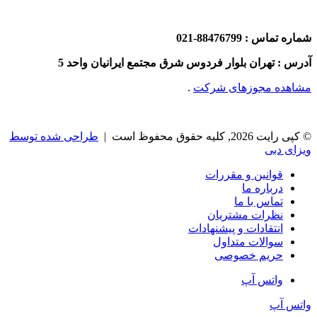
شماره تماس : 88476799-021
آدرس : تهران بلوار فردوس شرق مجتمع ایرانیان واحد 5
مشاهده مجوزهای شرکت
.
© کپی رایت 2026, کلیه حقوق محفوظ است |
طراحی شده توسط
ویزای دبی
قوانین و مقررات
درباره ما
تماس با ما
نظرات مشتریان
انتقادات و پیشنهادات
سوالات متداول
حریم خصوصی
واتس آپ
واتس آپ