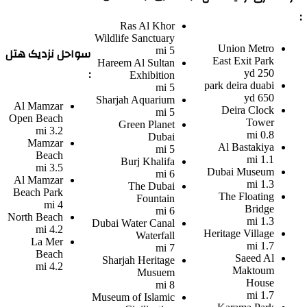
:
Ras Al Khor
Wildlife Sanctuary
Union Metro
سواحل نزدیک هتل
5 mi
East Exit Park
Hareem Al Sultan
:
250 yd
Exhibition
park deira duabi
5 mi
650 yd
Sharjah Aquarium
Al Mamzar
Deira Clock
5 mi
Open Beach
Tower
Green Planet
3.2 mi
0.8 mi
Dubai
Mamzar
Al Bastakiya
5 mi
Beach
1.1 mi
Burj Khalifa
3.5 mi
Dubai Museum
6 mi
Al Mamzar
1.3 mi
The Dubai
Beach Park
The Floating
Fountain
4 mi
Bridge
6 mi
North Beach
1.3 mi
Dubai Water Canal
4.2 mi
Heritage Village
Waterfall
La Mer
1.7 mi
7 mi
Beach
Saeed Al
Sharjah Heritage
4.2 mi
Maktoum
Musuem
House
8 mi
1.7 mi
Museum of Islamic