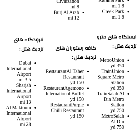
Karama Park
Civilization
1.8 mi
8 mi
Creek Park
Burj Al Arab
1.8 mi
12 mi
ایستگاه های مترو
فرودگاه های
نزدیک هتل :
کافه رستوران های
نزدیک هتل :
نزدیک هتل :
Metro
Union
Dubai
350 yd
International
Restaurant
Al Taher
Train
Union
Airport
Restaurant
Square Metro
3.5 mi
150 yd
Station
Sharjah
Restaurant
Agemono
350 yd
International
International Buffet
Train
Salah Al
Airport
150 yd
Din Metro
13 mi
Restaurant
Purple
Station
Al Maktoum
Chilli Restaurant
750 yd
International
150 yd
Metro
Salah
Airport
Al Din
28 mi
750 yd