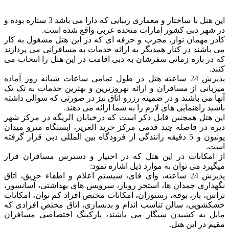
این هتل با ساختار و معماری زیبایی که دارا می باشد 3 ستاره بوده و
در شهر دبی کشور امارات متحده عربی واقع شده است.
کادر مهمان نواز، مجرب و حرفه ای که در این هتل مشغول به کار
می باشند در کنار همدیگر به ارائه خدمات به مسافرانی می پردازند
که در بازه زمانی سفرشان به دبی اقامت در این هتل را انتخاب می
کنند.
پذیرش 24 ساعته هتل در طول تمامی ساعات شبانه روز آماده
میزبانی از مسافران و ارائه بهروزترین و بهترین خدمات به تک تک
آنها می باشند و در ضمینه رزرو اتاق نیز در صورتی که سوالی داشته
باشید راهنمایی های لازم را به شما ارائه می دهند.
این هتل همچنین قابل ذکر است که درخیابان الریگه در مرکز شهر
دیره در فاصله چند قدمی مرکز خرید الغریر، ایستگاه مترو میدان
یونیون و 5 دقیقه رانندگی از فرودگاه بین المللی دبی قرار گرفته
است.
از امکانات در این هتل که در اختیار و دسترس مسافران قرار
میگیرد می توان به موارد ذیل اشاره نمود:
پذیرش 24 ساعته، وای فای، سیستم اعلام و اطفاء حریق، اتاق
نگهداری چمدان ها، استخر روباز، سرویس های بهداشتی، آسانسور،
تراس، بار، بوفه، رستوران، امکانات مختص افراد کم توان، امکانات
خشکشویی، سالن تناسب اندام و بدنسازی، اتاق مختص افرادی که
مایل به کشیدن سیگار می باشند، پارکینگ اختصاصی مسافران
مقیم در این هتل.