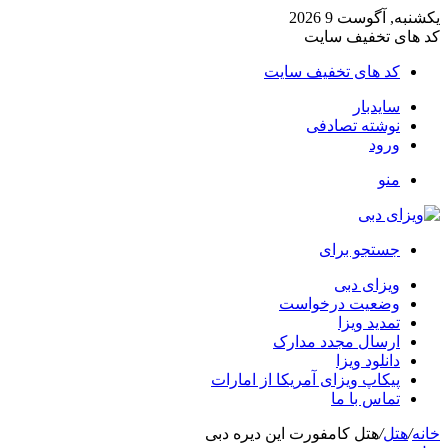
یکشنبه, آگوست 9 2026
کد های تخفیف سایت
کد های تخفیف سایت
سایدبار
نوشته تصادفی
ورود
منو
جستجو برای
ویزای دبی
وضعیت درخواست
تمدید ویزا
ارسال مجدد مدارک
دانلود ویزا
پیکاپ ویزای آمریکا از امارات
تماس با ما
خانه
/
هتل
/
هتل کامفورت این دیره دبی