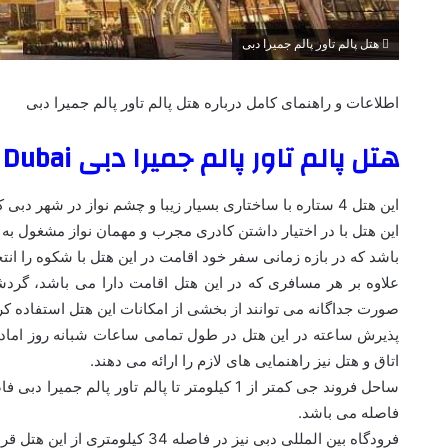
هتل پالم تاور پالم جمیرا دبی
اطلاعات و راهنمای کامل درباره هتل پالم تاور پالم جمیرا دبی
هتل پالم تاور پالم جمیرا دبی Palm Tower Palm Jumeirah Dubai
این هتل 4 ستاره با ساختاری بسیار زیبا و چشم نواز در شهر دبی کشور امارات متحده عربی واقع شده است.
این هتل با در اختیار داشتن کادری مجرب و مهمان نواز مشغول به 
باشد که در بازه زمانی سفر خود اقامت در این هتل با شکوه را انت
علاوه بر هر مسافری که در این هتل اقامت دارا می باشد، گردش
صورت جداگانه می توانند از بخشی از امکانات این هتل استفاده کرده
پذیرش ساعته در این هتل در طول تمامی ساعات شبانه روز اماده م
اتاق و هتل نیز راهنمایی های لازم را ارائه می دهند.
فاصله می باشد.
فرودگاه بین المللی دبی نیز در فاصله 34 کیلومتری از این هتل قرار گرفته شده است.