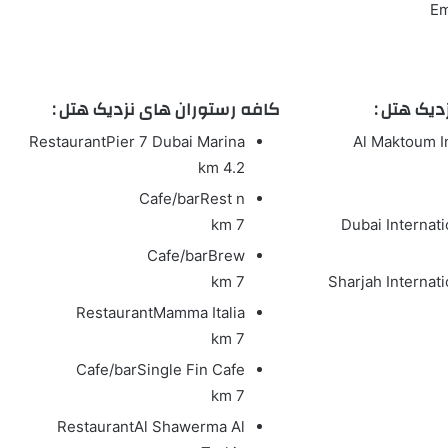
Em
یک هتل :
کافه رستوران های نزدیک هتل :
Restaurant
Pier 7 Dubai Marina
Al Maktoum I
4.2 km
Cafe/bar
Rest n
7 km
Dubai Internati
Cafe/bar
Brew
7 km
Sharjah Internati
Restaurant
Mamma Italia
7 km
Cafe/bar
Single Fin Cafe
7 km
Restaurant
Al Shawerma Al