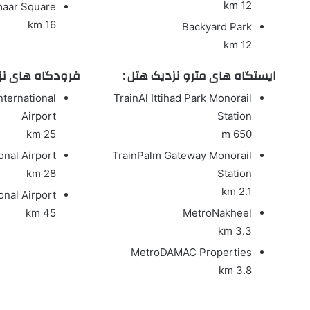
12 km
aar Square
16 km
Backyard Park
12 km
ایستگاه های مترو نزدیک هتل :
فرودگاه های نزد
nternational
Train
Al Ittihad Park Monorail
Airport
Station
25 km
650 m
onal Airport
Train
Palm Gateway Monorail
28 km
Station
2.1 km
onal Airport
45 km
Metro
Nakheel
3.3 km
Metro
DAMAC Properties
3.8 km