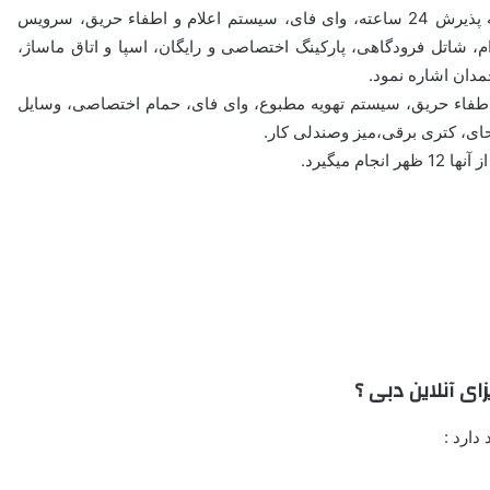
از امکانات قابل دسترس مسافران مقیم در این هتل می توان به پذیرش 24 ساعته، وای فای، سیستم اعلام و اطفاء حریق، سرویس
، شاتل فرودگاهی، پارکینگ اختصاصی و رایگان، اسپا و اتاق ماساژ،
مدان اشاره نمود.
و اطفاء حریق، سیستم تهویه مطبوع، وای فای، حمام اختصاصی، وسایل
حای، کتری برقی،میز وصندلی کار.
ای آنلاین دبی ؟
دارد :