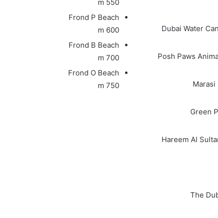
550 m
Frond P Beach
Dubai Water Can
600 m
Frond B Beach
Posh Paws Anima
700 m
Frond O Beach
Marasi
750 m
Green P
Hareem Al Sulta
The Dub