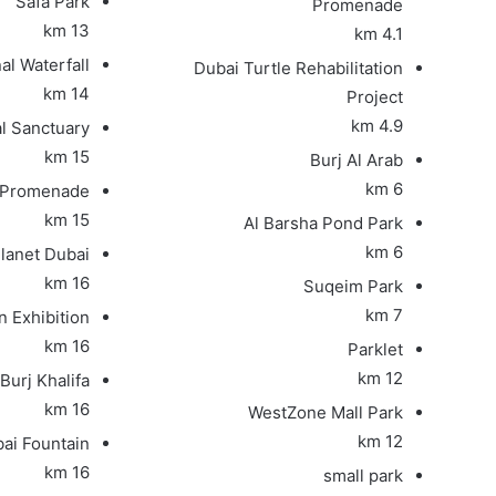
Safa Park
Promenade
13 km
4.1 km
al Waterfall
Dubai Turtle Rehabilitation
14 km
Project
4.9 km
l Sanctuary
15 km
Burj Al Arab
6 km
 Promenade
15 km
Al Barsha Pond Park
6 km
lanet Dubai
16 km
Suqeim Park
7 km
n Exhibition
16 km
Parklet
12 km
Burj Khalifa
16 km
WestZone Mall Park
12 km
ai Fountain
16 km
small park