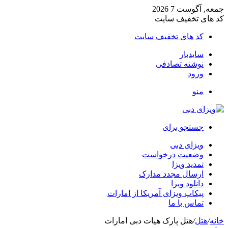
جمعه, آگوست 7 2026
کد های تخفیف سایت
کد های تخفیف سایت
سایدبار
نوشته تصادفی
ورود
منو
جستجو برای
ویزای دبی
وضعیت درخواست
تمدید ویزا
ارسال مجدد مدارک
دانلود ویزا
پیکاپ ویزای آمریکا از امارات
تماس با ما
خانه
/
هتل
/
هتل پارک هیات دبی امارات