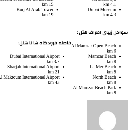
15 km
4.1 km
Burj Al Arab Tower
Dubai Museum
19 km
4.3 km
سواحل زیبای اطراف هتل :
فاصله فرودگاه ها تا هتل :
Al Mamzar Open Beach
6 km
Dubai International Airport
Mamzar Beach
3.7 km
8 km
Sharjah International Airport
La Mer Beach
21 km
8 km
l Maktoum International Airport
North Beach
43 km
8 km
Al Mamzar Beach Park
8 km