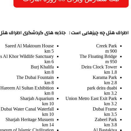
اطراف هتل چه چیزهایی است :
جاذبه های گردشگری اطراف هتل پ
Saeed Al Maktoum House
Creek Park
5 km
900 m
s Al Khor Wildlife Sanctuary
The Floating Bridge
6 km
950 m
Burj Khalifa
Deira Clock Tower
8 km
1.8 km
The Dubai Fountain
Karama Park
8 km
2.8 km
Hareem Al Sultan Exhibition
park deira duabi
8 km
3.2 km
Sharjah Aquarium
Union Metro East Exit Park
10 km
3.2 km
Dubai Water Canal Waterfall
Dubai Frame
10 km
3.5 km
Sharjah Heritage Musuem
Zabeel Park
14 km
3.8 km
seum of Islamic Civilization
Al Bastakiya