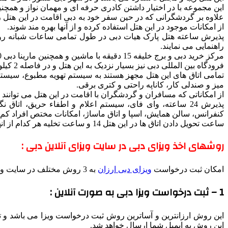
این مجموعه با در اختیار داشتن کادری حرفه ای و مهمان نواز و همچن
علاوه بر گردشگرانی که در حین سفر خود به دبی اقامت در این هتل ر
از امکانات موجود در این هتل استفاده کرده و از آنها بهره مند شوند.
پذیرش ساعته هتل پارک هیات دبی در طول تمامی ساعات شبانه روز آم
راهنمایی می نمایند.
مرکز خرید دبی و برج خلیفه 15 دقیقه با ماشین و همچنین مارینا دبی 30 دقیقه با ماشین و بوسیله رانندگی از این هتل دارای فاصله می باشند.
فرودگاه بین المللی دبی نیز بسیار نزدیک به این هتل و در فاصله 2 کیلومتری از ان قرار گرفته است.
تمامی اتاق های این هتل مجهز هستند به سیستم تهویه مطبوع، سیستم
میز و صندلی کار، کاناپه راحتی و کتری برقی.
از امکاناتی که مسافران و گردشگران با اقامت در این هتل می توانند ا
پذیرش 24 ساعته، وای فای، سیستم اعلام و اطفاء حریق، ات
کنفرانس، سالن همایش، اسپا و اتاق ماساژ، امکانات مختص افراد کم 
ساعت تحویل دادن اتاق ها در این هتل 14 و ساعت تخلیه هر کدام از انها 12 ظهر می باشد.
روشهای اخذ ویزای دبی در سایت ویزای آنلاین دبی :
امکان ثبت درخواست
ویزای دبی ارزان
به 3 روش مختلف در سایت ویزای آنلاین دبی وجود دارد
1 – ثبت درخواست ویزا دبی به صورت آنلاین :
این روش ارزانترین و آساترین روش ثبت درخواست ویزا می باشد و تنها
این روش به ایمیل شما ارسال خواهد شد.