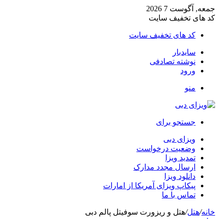
جمعه, آگوست 7 2026
کد های تخفیف سایت
کد های تخفیف سایت
سایدبار
نوشته تصادفی
ورود
منو
جستجو برای
ویزای دبی
وضعیت درخواست
تمدید ویزا
ارسال مجدد مدارک
دانلود ویزا
پیکاپ ویزای آمریکا از امارات
تماس با ما
خانه
/
هتل
/
هتل و ریزورت سوفیتل پالم دبی