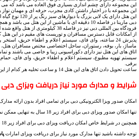
این مجموعه دارای چشم اندازی بسیاری فوق العاده می باشد که می توا
این مجموعه با در اختیار داشتن کادی مجرب، حرفه ای و مهمان نواز ب
این هتل دارای یک لابی بزرگ با دیوارهای سبز رنگ پر از 120 نوع گیاه است که ورودی باشکوه را برای همه تداعی می کند.
دبی مارینا در فاصله 10 دقیقه ای با ماشین از این هتل می باشد و همچنین با 25 دقیقه رانندگی از این هتل می توانید به برج خلیفه و مرکز خرید دبی دسترسی داشته باشید.
فرودگاه بین المللی دبی نیز در فاصله 38 کیلومتری از هتل واقع شده است.
از امکانات قابل دسترس مسافران و توریست های مقیم در این هتل که می
پذیرش 24 ساعته، وای فای، سیستم اعلام و اطفاء حریق، است
ماساژ، بار، بوفه، رستوران، ساحل اختصاصی مختص مسافران هتل، ام
اتاق های این هتل نیز دارای دکوراسیونی زیبا و خاصی می باشند و تمام
سیستم تهویه مطبوع، سیستم اعلام و اطفاء حریق، وای فای، حمام ا
برقی.
ساعت تحویل دادن اتاق های این هتل 14 و ساعت تخلیه هر کدام از این اتاق ها 12 ظهر می باشد.
شرایط و مدارک مورد نیاز دریافت ویزای دبی :
امکان صدور ویزا الکترونیکی دبی برای تمامی افراد بدون ارائه مدار
تنها امکان صدور ویزای دبی برای افراد زیر 18 سال به تنهایی ممکن نمی باشد و مسافران زیر 18 سال حتما می بایستی با پدر یا مادر خود اقدام به دریافت ویزا نمایند .
همچنین در شرایط خاص امکان دریافت ویزای دبی برای افراد زیر 18 سال به تنهایی با نرخ بزرگسال وجود دارد ( برای آگاهی از شرایط با شماره های ما در تماس باشید ) .
توجه داشته باشید تنها مدارک مورد نیاز برای دریافت ویزای امارات
پا