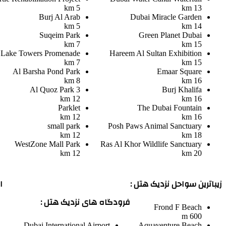
5 km
13 km
Burj Al Arab
Dubai Miracle Garden
5 km
14 km
Suqeim Park
Green Planet Dubai
7 km
15 km
 Lake Towers Promenade
Hareem Al Sultan Exhibition
7 km
15 km
Al Barsha Pond Park
Emaar Square
8 km
16 km
Al Quoz Park 3
Burj Khalifa
12 km
16 km
Parklet
The Dubai Fountain
12 km
16 km
small park
Posh Paws Animal Sanctuary
12 km
18 km
WestZone Mall Park
Ras Al Khor Wildlife Sanctuary
12 km
20 km
زیباترین سواحل نزدیک هتل :
ا
فرودگاه های نزدیک هتل :
Frond F Beach
600 m
Dubai International Airport
Aquaventure Beach