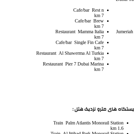
Cafe/bar
Rest n
7 km
Cafe/bar
Brew
7 km
Restaurant
Mamma Italia
Jumeriah
7 km
Cafe/bar
Single Fin Cafe
7 km
Restaurant
Al Shawerma Al Turkia
7 km
Restaurant
Pier 7 Dubai Marina
7 km
یستگاه های مترو نزدیک هتل :
Train
Palm Atlantis Monorail Station
1.6 km
Train
Al Ittihad Park Monorail Station