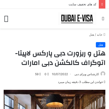
کد های تخفیف سایت
جستجو
منو
برای
خانه
/
هتل
هتل
هتل و ریزورت دبی پارکس لاپیتا-
اتوگراف کالکشن دبی امارات
کارشناس ویزای دبی
10/07/2022
0
59
خواندن این مطلب 3 دقیقه زمان میبرد