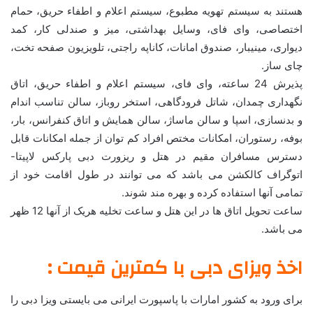
هستند به سیستم تهویه مطبوع، سیستم اعلام و اطفاء حریق، حمام
اختصاصی، وای فای، وسایل بهداشتی، میز و صندلی کار، کمد
دیواری، مینیبار، صندوق امانات، کاناپه راجتی، تلویزیون صفحه تخت،
چای ساز.
پذیرش 24 ساعته، وای فای، سیستم اعلام و اطفاء حریق، اتاق
نگهداری چمدان، شاتل فرودگاهی، استخر روباز، سالن تناسب اندام
و بدنسازی، اسپا و سالن ماساژ، سالن همایش و اتاق کنفرانس، بار،
بوفه، رستوران، امکانات مختص افراد کم توان از جمله امکانات قابل
دسترس مسافران مقیم در هتل و ریزورت دبی پارکس لاپیتا-
اتوگراف کالکشن می باشد که می توانند در طول اقامت خود از
تمامی آنها استفاده کرده و بهره مند شوند.
ساعت تحویل اتاق ها در این هتل و ساعت تخلیه هریک از آنها 12 ظهر
می باشد.
اخذ ویزای دبی با کمترین قیمت :
برای ورود به کشور امارات با پاسپورت ایرانی می بایستی ویزا دبی را