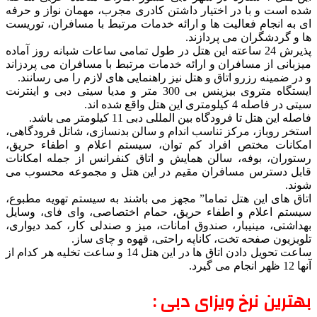
شده است و با در اختیار داشتن کادری مجرب، مهمان نواز و حرفه
ای به انجام فعالیت ها و ارائه خدمات مرتبط با مسافران، توریست
ها و گردشگران می پردازند.
پذیرش 24 ساعته این هتل در طول تمامی ساعات شبانه روز آماده
میزبانی از مسافران و ارائه خدمات مرتبط با مسافران می پردزاند
و در ضمینه رزرو اتاق و هتل نیز راهنمایی های لازم را می رسانند.
ایستگاه متروی بیزینس بی 300 متر و مدیا سیتی دبی و اینترنت
سیتی در فاصله 4 کیلومتری این هتل واقع شده اند.
فاصله این هتل تا فرودگاه بین المللی دبی 11 کیلومتر می باشد.
استخر روباز، مرکز تناسب اندام و سالن بدنسازی، شاتل فرودگاهی،
امکانات مختص افراد کم توان، سیستم اعلام و اطفاء حریق،
رستوران، بوفه، سالن همایش و اتاق کنفرانس از جمله امکانات
قابل دسترس مسافران مقیم در این هتل و مجموعه محسوب می
شوند.
اتاق های این هتل تماما” مجهز می باشند به سیستم تهویه مطبوع،
سیستم اعلام و اطفاء حریق، حمام اختصاصی، وای فای، وسایل
بهداشتی، مینیبار، صندوق امانات، میز و صندلی کار، کمد دیواری،
تلویزیون صفحه تخت، کاناپه راحتی، قهوه و چای ساز.
ساعت تحویل دادن اتاق ها در این هتل 14 و ساعت تخلیه هر کدام از
آنها 12 ظهر انجام می گیرد.
بهترین نرخ ویزای دبی :