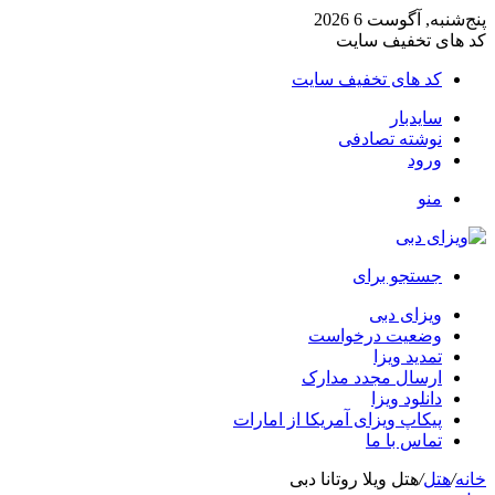
پنج‌شنبه, آگوست 6 2026
کد های تخفیف سایت
کد های تخفیف سایت
سایدبار
نوشته تصادفی
ورود
منو
جستجو برای
ویزای دبی
وضعیت درخواست
تمدید ویزا
ارسال مجدد مدارک
دانلود ویزا
پیکاپ ویزای آمریکا از امارات
تماس با ما
خانه
/
هتل
/
هتل ویلا روتانا دبی