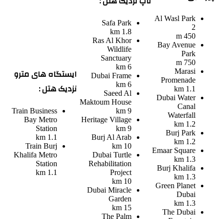
تاپ نزدیک هتل :
Al Wasl Park
Safa Park
2
1.8 km
450 m
Ras Al Khor
Bay Avenue
Wildlife
Park
Sanctuary
750 m
6 km
ایستگاه های مترو
Marasi
Dubai Frame
Promenade
6 km
نزدیک هتل :
1.1 km
Saeed Al
Dubai Water
Maktoum House
Canal
Train
Business
9 km
Waterfall
Bay Metro
Heritage Village
1.2 km
Station
9 km
Burj Park
1.1 km
Burj Al Arab
1.2 km
Train
Burj
10 km
Emaar Square
Khalifa Metro
Dubai Turtle
1.3 km
Station
Rehabilitation
Burj Khalifa
1.1 km
Project
1.3 km
10 km
Green Planet
Dubai Miracle
Dubai
Garden
1.3 km
15 km
The Dubai
The Palm