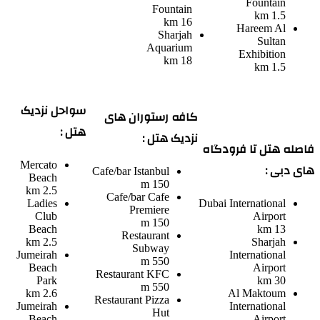
Fountain
Fountain
1.5 km
16 km
Hareem Al
Sharjah
Sultan
Aquarium
Exhibition
18 km
1.5 km
سواحل نزدیک
کافه رستوران های
هتل :
نزدیک هتل :
فاصله هتل تا فرودگاه
Mercato
های دبی :
Cafe/bar
Istanbul
Beach
150 m
2.5 km
Cafe/bar
Cafe
Ladies
Dubai International
Premiere
Club
Airport
150 m
Beach
13 km
Restaurant
2.5 km
Sharjah
Subway
Jumeirah
International
550 m
Beach
Airport
Restaurant
KFC
Park
30 km
550 m
2.6 km
Al Maktoum
Restaurant
Pizza
Jumeirah
International
Hut
Beach
Airport