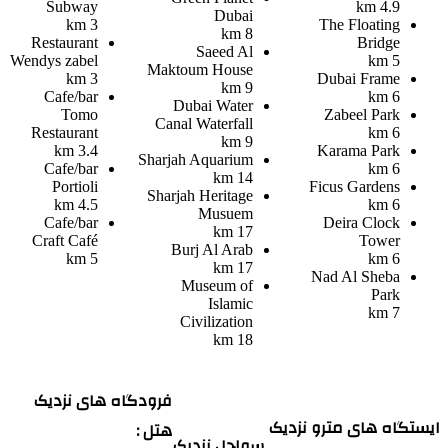
Subway
4.9 km
Dubai
3 km
The Floating
8 km
Restaurant
Bridge
Saeed Al
Wendys zabel
5 km
Maktoum House
3 km
Dubai Frame
9 km
Cafe/bar
6 km
Dubai Water
Tomo
Zabeel Park
Canal Waterfall
Restaurant
6 km
9 km
3.4 km
Karama Park
Sharjah Aquarium
Cafe/bar
6 km
14 km
Portioli
Ficus Gardens
Sharjah Heritage
4.5 km
6 km
Musuem
Cafe/bar
Deira Clock
17 km
Craft Café
Tower
Burj Al Arab
5 km
6 km
17 km
Nad Al Sheba
Museum of
Park
Islamic
7 km
Civilization
18 km
فرودگاه های نزدیک
ایستگاه های مترو نزدیک
هتل :
سواحل نزدیک