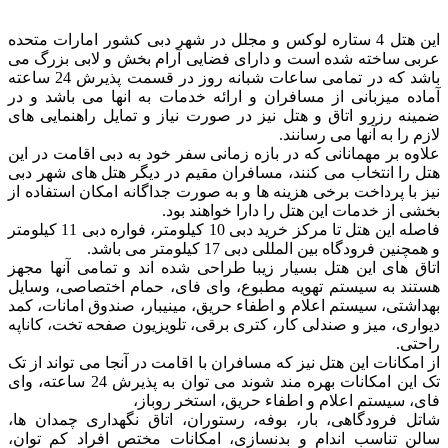
این هتل 4 ستاره لوکس و مجلل در شهر دبی کشور امارات متحده
عربی ساخته شده است و دارای فضایی آرام بخش و لابی بزرگ می
باشد که در تمامی ساعات شبانه روز در قسمت پذیرش 24 ساعته
آماده میزبانی از مسافران و ارائه خدمات به انها می باشد و در
ضمینه رزرو اتاق و هتل نیز در صورت نیاز و تمایل راهنمایی های
لازم را به آنها می رسانند.
علاوه بر مهمانانی که در بازه زمانی سفر خود به دبی اقامت در این
هتل را انتخاب می کنند، مسافران مقیم در دیگر هتل های شهر دبی
نیز با پرداخت برخی هزینه ها و به صورت جداگانه امکان استفاده از
بخشی از خدمات این هتل را دارا خواهند بود.
فاصله این هتل تا مرکز خرید دبی 10 کیلومتر، فواره دبی 11 کیلومتر
و همچنین فرودگاه بین المللی دبی 17 کیلومتر می باشد.
اتاق های این هتل بسیار زیبا طراحی شده اند و تمامی آنها مجهز
هستند به سیستم تهویه مطبوع، وای فای، حمام اختصاصی، وسایل
بهداشتی، سیستم اعلام و اطفاء حریق، مینیبار، صندوق امانات، کمد
دیواری، میز و صندلی کار، کتری برقی، تلویزیون صفحه تخت، کاناپه
راحتی.
از امکانات این هتل نیز که مسافران با اقامت در آنجا می تواند از تک
تک این امکانات بهره مند شوند می توان به پذیرش 24 ساعته، وای
فای، سیستم اعلام و اطفاء حریق، استخر روباز،
شاتل فرودگاهی، بار، بوفه، رستوران، اتاق نگهداری چمدان ها،
سالن تناسب اندام و بدنسازی، امکانات مختص افراد کم توان،