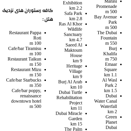
Marasi
Exhibition
Promenade
2.2 km
کافه رستوران های نزدیک
500 m
Safa Park
Bay Avenue
هتل :
2.8 km
Park
Ras Al Khor
500 m
Wildlife
Restaurant
Pappa
The Dubai
Sanctuary
Roti
Fountain
4.7 km
100 m
550 m
Saeed Al
Cafe/bar
Tiramisu
Burj
Maktoum
100 m
Khalifa
House
Restaurant
Taikun
750 m
9 km
150 m
Emaar
Heritage
Restaurant
Mizu
Square
Village
150 m
1.1 km
9 km
Cafe/bar
Starbucks
Al Wasl
Burj Al Arab
350 m
Park 2
10 km
Cafe/bar
poppy,
1.5 km
Dubai Turtle
renaissance
Dubai
Rehabilitation
downtown hotel
Water Canal
Project
500 m
Waterfall
11 km
2 km
Dubai Miracle
Green
Garden
Planet
15 km
Dubai
The Palm