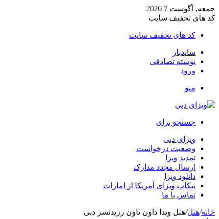
جمعه, آگوست 7 2026
کد های تخفیف سایت
کد های تخفیف سایت
سایدبار
نوشته تصادفی
ورود
منو
جستجو برای
ویزای دبی
وضعیت درخواست
تمدید ویزا
ارسال مجدد مدارک
دانلود ویزا
پیکاپ ویزای آمریکا از امارات
تماس با ما
خانه
/
هتل
/
هتل ویدا داون تاون رزیدنسز دبی