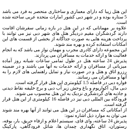
این هتل زیبا که دارای معماری و ساختاری منحصر به فرد می باشد
5 ستاره بوده و در شهر دبی کشور امارات متحده عربی ساخته شده
است.
علاوه بر مهمانانی که در این هتل در بازه زمانی سفرشان اقامت
دارند گردشگران مقیم دردیگر هتل های شهر دبی نیز می توانند با
پرداخت هزینه هایی به صورت جداگانه از بخشی از قسمت های این
امکانات استفاده کرده و بهره مند شوند.
این مجموعه دارای کادری مجرب و مهمان نواز می باشد که به انجام
فعالیت ها و ارائه خدمات به مسافران می پردازند.
پذیرش 24 ساعته هتل در طول تمامی ساعات شبانه روز آماده
میزبانی از مسافران و ارائه خدمات به آنها می باشند و در ضمینه
رزرو اتاق و هتل و در صورت نیاز و تمایل راهنمایی های لازم را به
آنها و مسافران می رسانند.
فواره دبی در فاصله 1.5 کیلومتری این هتل قرار گرفته است.
دبی مال، آکواریوم و باغ وحش زیر آب دبی و برج خلیفه نقاط دیدنی
و جاذبه های گردشگری نزدیک به این هتل محسوب می شوند.
فرودگاه بین المللی دبی نیز در فاصله 16 کیلومتری از این هتل قرار
گرفته است.
از امکاناتی که مسافران در این هتل می توانند از آنها بهره مند شوند
می توان به موارد ذیل اشاره نمود:
پذیرش 24 ساعته، وای فای، سیستم اعلام و ازفاء حریق، بار، بوفه،
رستوران، اتاق نگهداری چمدان ها، شاتل فرودگاهی، پارکینگ