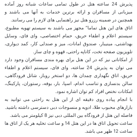
پذیرش 24 ساعته هتل در طول تمامی ساعات شبانه روز آماده
میزبانی از مسافران و ارائه برترین خدمات به آنها می باشند و
همچنین در ضمینه رزرو هتل نیز راهنمایی های لازم را می رسانند.
اتاق های این هتل تماما” مجهز می باشند به سیستم تهویه مطبوع،
سیستم اعلام و اطفاء حریق، حمام اختصاصی، وای فای، وسایل
بهداشتی، مینیبار، صندوق امانات، میز و صندلی کار، کمد دیواری،
تلویزیون صفحه تخت، کاناپه راحتی، قهوه و چای ساز.
از امکاناتی نیز که در این هتل برای بهره مندی مسافران وجود دارد
می توان به پذیرش 24 ساعته، وای فای، سیستم اعلام و اطفاء
حریق، اتاق نگهداری چمدان ها، دو استخر روباز، شاتل فرودگاهی،
سالن بدنسازی و تناسب اندام، اسپا، بار، بوفه، رستوران، پارکینگ،
امکانات نختص افراد کم توان اشاره نمود.
با انجام پیاده روی دقیقه ای از این هتل به راحتی می توانید به
بازارهای محبوب طلا، ادویه و منسوجات دبی دسترسی داشته باشید.
فاصله این هتل از فرودگاه بین المللی دبی نیز 8 کیلومتر می باشد.
ساعت تحویل اتاق ها در این هتل 14 و ساعت تخلیه هر یک از اتاق ها
ساعت 12 ظهر می باشد.