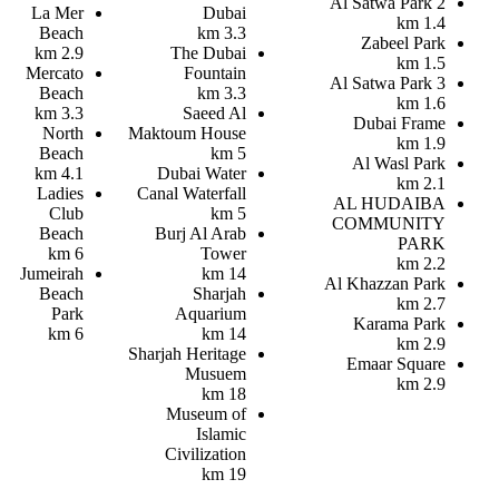
Al Satwa Park 2
La Mer
Dubai
1.4 km
Beach
3.3 km
Zabeel Park
2.9 km
The Dubai
1.5 km
Mercato
Fountain
Al Satwa Park 3
Beach
3.3 km
1.6 km
3.3 km
Saeed Al
Dubai Frame
North
Maktoum House
1.9 km
Beach
5 km
Al Wasl Park
4.1 km
Dubai Water
2.1 km
Ladies
Canal Waterfall
AL HUDAIBA
Club
5 km
COMMUNITY
Beach
Burj Al Arab
PARK
6 km
Tower
2.2 km
Jumeirah
14 km
Al Khazzan Park
Beach
Sharjah
2.7 km
Park
Aquarium
Karama Park
6 km
14 km
2.9 km
Sharjah Heritage
Emaar Square
Musuem
2.9 km
18 km
Museum of
Islamic
Civilization
19 km