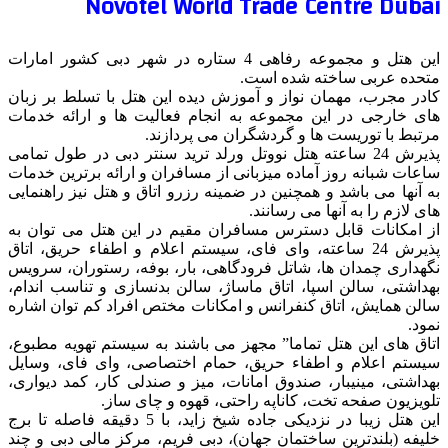
Novotel World Trade Centre Dubai
این هتل و مجموعه رفاهی 4 ستاره در شهر دبی کشور امارات
متحده عربی ساخته شده است.
کادر مجرب، مهمان نواز و آموزش دیده این هتل با تسلط بر زبان
های خارجی در این مجموعه به انجام فعالیت ها و ارائه خدمات
مرتبط با توریست ها و گردشگران می پردازند.
پذیرش 24 ساعته هتل نووتل ورلد ترید سنتر دبی در طول تمامی
ساعات شبانه روز آماده میزبانی از مسافران و ارائه برترین خدمات
به آنها می باشد و همچنین در ضمینه رزرو اتاق و هتل نیز راهنمایی
های لازم را به آنها می رسانند.
از امکانات قابل دسترس مسافران مقیم در این هتل می توان به
پذیرش 24 ساعته، وای فای، سیستم اعلام و اطفاء حریق، اتاق
نگهداری چمدان ها، شاتل فرودگاهی، بار، بوفه، رستوران، سرویس
بهداشتی، سالن اسپا، اتاق ماساژ، سالن بدنسازی و تناسب اندام،
سالن همایش، اتاق کنفرانس و امکانات مختص افراد کم توان اشاره
نمود.
اتاق های این هتل تماما” مجهز می باشند به سیستم تهویه مطبوع،
سیستم اعلام و اطفاء حریق، حمام اختصاصی، وای فای، وسایل
بهداشتی، مینیبار، صندوق امانات، میز و صندلی کار، کمد دیواری،
تلویزیون صفحه تخت، کاناپه راحتی، قهوه و چای ساز.
این هتل زیبا در نزدیکی جاده شیخ زاید، با 5 دقیقه فاصله تا برج
خلیفه (بلندترین ساختمان جهان)، دبی فریم، مرکز مالی دبی و چند