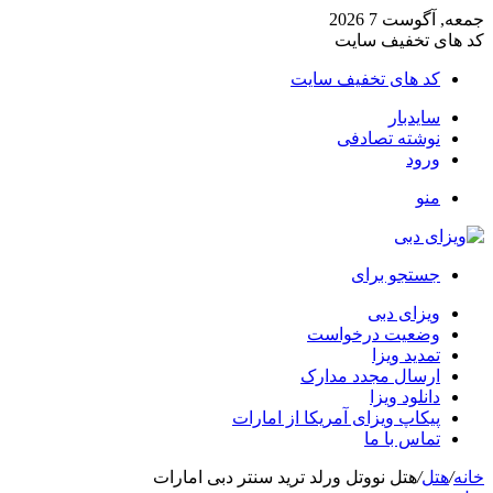
جمعه, آگوست 7 2026
کد های تخفیف سایت
کد های تخفیف سایت
سایدبار
نوشته تصادفی
ورود
منو
جستجو برای
ویزای دبی
وضعیت درخواست
تمدید ویزا
ارسال مجدد مدارک
دانلود ویزا
پیکاپ ویزای آمریکا از امارات
تماس با ما
خانه
/
هتل
/
هتل نووتل ورلد ترید سنتر دبی امارات