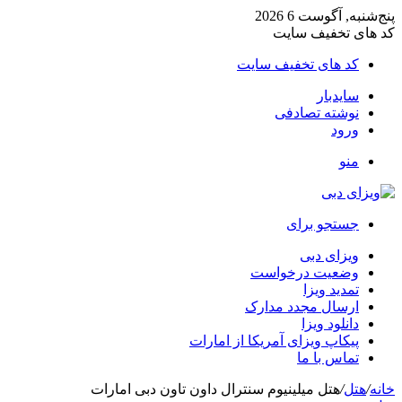
پنج‌شنبه, آگوست 6 2026
کد های تخفیف سایت
کد های تخفیف سایت
سایدبار
نوشته تصادفی
ورود
منو
جستجو برای
ویزای دبی
وضعیت درخواست
تمدید ویزا
ارسال مجدد مدارک
دانلود ویزا
پیکاپ ویزای آمریکا از امارات
تماس با ما
خانه
/
هتل
/
هتل میلینیوم سنترال داون تاون دبی امارات