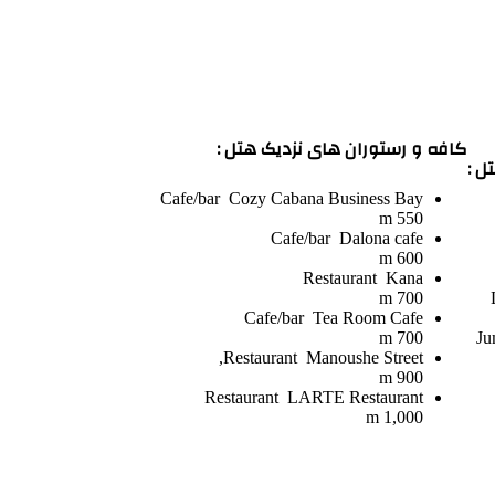
کافه و رستوران های نزدیک هتل :
ل :
Cafe/bar
Cozy Cabana Business Bay
550 m
Cafe/bar
Dalona cafe
600 m
Restaurant
Kana
700 m
Cafe/bar
Tea Room Cafe
700 m
Ju
Restaurant
Manoushe Street,
900 m
Restaurant
LARTE Restaurant
1,000 m