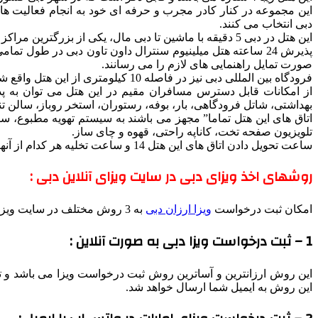
این مجموعه در کنار کادر مجرب و حرفه ای خود به انجام فعالیت ها 
دبی انتخاب می کنند.
این هتل در دبی 5 دقیقه با ماشین تا دبی مال، یکی از بزرگترین مراکز خرید جهان و بلندترین ساختمان جهان، برج خلیفه، فاصله دارد.
پذیرش 24 ساعته هتل میلینیوم سنترال داون تاون دبی در طول 
صورت تمایل راهنمایی های لازم را می رسانند.
فرودگاه بین المللی دبی نیز در فاصله 10 کیلومتری از این هتل واقع شده است.
بهداشتی، شاتل فرودگاهی، بار، بوفه، رستوران، استخر روباز، سالن تن
اتاق های این هتل تماما” مجهز می باشند به سیستم تهویه مطبوع، سی
تلویزیون صفحه تخت، کاناپه راحتی، قهوه و چای ساز.
ساعت تحویل دادن اتاق های این هتل 14 و ساعت تخلیه هر کدام از آنها 12 ظهر صورت می پذیرد.
روشهای اخذ ویزای دبی در سایت ویزای آنلاین دبی :
امکان ثبت درخواست
ویزا ارزان دبی
به 3 روش مختلف در سایت ویزای آنلاین دبی وجود دارد
1 – ثبت درخواست ویزا دبی به صورت آنلاین :
این روش ارزانترین و آساترین روش ثبت درخواست ویزا می باشد و تنها
این روش به ایمیل شما ارسال خواهد شد.