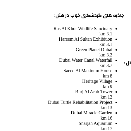
جاذبه های گردشگری خوب در هتل :
Ras Al Khor Wildlife Sanctuary
3.1 km
Hareem Al Sultan Exhibition
3.1 km
Green Planet Dubai
3.2 km
Dubai Water Canal Waterfall
ل :
3.7 km
Saeed Al Maktoum House
8 km
Heritage Village
9 km
Burj Al Arab Tower
12 km
Dubai Turtle Rehabilitation Project
13 km
Dubai Miracle Garden
16 km
Sharjah Aquarium
17 km