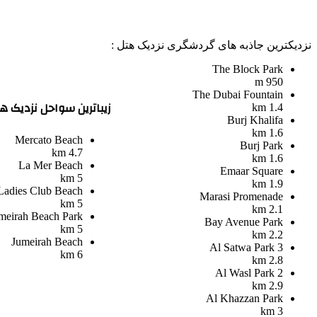
نزدیکترین جاذبه های گردشگری نزدیک هتل :
The Block Park
950 m
The Dubai Fountain
زیباترین سواحل نزدیک هت
1.4 km
Burj Khalifa
1.6 km
Mercato Beach
Burj Park
4.7 km
1.6 km
La Mer Beach
Emaar Square
5 km
1.9 km
Ladies Club Beach
Marasi Promenade
5 km
2.1 km
meirah Beach Park
Bay Avenue Park
5 km
2.2 km
Jumeirah Beach
Al Satwa Park 3
6 km
2.8 km
Al Wasl Park 2
2.9 km
Al Khazzan Park
3 km