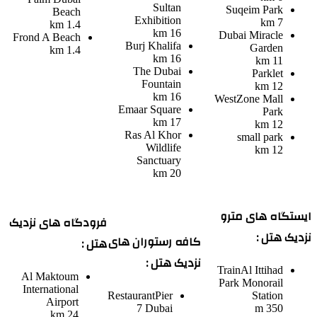
Sultan
Suqeim Park
Beach
Exhibition
7 km
1.4 km
16 km
Dubai Miracle
Frond A Beach
Burj Khalifa
Garden
1.4 km
16 km
11 km
The Dubai
Parklet
Fountain
12 km
16 km
WestZone Mall
Emaar Square
Park
17 km
12 km
Ras Al Khor
small park
Wildlife
12 km
Sanctuary
20 km
ایستگاه های مترو
فرودگاه های نزدیک
نزدیک هتل :
کافه رستوران های
هتل :
نزدیک هتل :
Train
Al Ittihad
Al Maktoum
Park Monorail
International
Restaurant
Pier
Station
Airport
7 Dubai
350 m
24 km