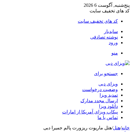
پنج‌شنبه, آگوست 6 2026
کد های تخفیف سایت
کد های تخفیف سایت
سایدبار
نوشته تصادفی
ورود
منو
جستجو برای
ویزای دبی
وضعیت درخواست
تمدید ویزا
ارسال مجدد مدارک
دانلود ویزا
پیکاپ ویزای آمریکا از امارات
تماس با ما
خانه
/
هتل
/
هتل ماریوت ریزورت پالم جمیرا دبی