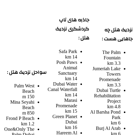
جاذبه های تاپ
گردشگری نزدیک
نزدیک هتل چه
هتل :
جاهایی هست :
Safa Park
The Palm
14 km
Fountain
Posh Paws
3.3 km
Animal
Jumeriah Lake
سواحل نزدیک هتل :
Sanctuary
Towers
14 km
Promenade
Dubai Water
3.3 km
Palm West
Canal Waterfall
Dubai Turtle
Beach
14 km
Rehabilitation
150 m
Marasi
Project
Mina Seyahi
Promenade
4.8 km
Beach
15 km
Al Barsha Pond
850 m
Green Planet
Park
Frond P Beach
Dubai
6 km
1.2 km
16 km
Burj Al Arab
One&Only The
Hareem Al
6 km
Palm Dubai