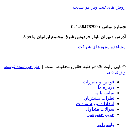
روش های ثبت ویزا در سایت
شماره تماس : 88476799-021
آدرس : تهران بلوار فردوس شرق مجتمع ایرانیان واحد 5
مشاهده مجوزهای شرکت
.
© کپی رایت 2026, کلیه حقوق محفوظ است |
طراحی شده توسط
ویزای دبی
قوانین و مقررات
درباره ما
تماس با ما
نظرات مشتریان
انتقادات و پیشنهادات
سوالات متداول
حریم خصوصی
واتس آپ