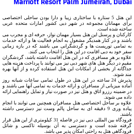
Marriott Resort Palm Jumeirah, Dubai
این هتل 5 ستاره با ساختاری زیبا و دارا بودن ساحلی اختصاصی
برای مهمانان مجموعه در شهر دبی کشور امارات متحده عربی
ساخته شده است.
کارکنان و پرسنل این هتل بسیار مهمان نواز، حرفه ای و مجرب می
باشند و در کنار همدیگر مشغول به انجام فعالیت ها و ارائه خدمات
به تمامی توریست ها و گردشگرانی می باشند که در بازه زمانی
سفر خود به دبی اقامت در این هتل را انتخاب می کنند.
علاوه بر هر مسافری که در این هتل اقامت داشته باشد، گردشگران
مقیم در دیگر هتل های شهر دبی نیز می توانند با پرداخت هزینه هایی
جداگانه از بخشی از امکانات این هتل استفاده کرده و از آنها بهره
مند شوند.
پذیرش 24 ساعته در این هتل در طول تمامی ساعات شبانه روز
آماده میزبانی از مسافران و ارائه خدمات به تمامی آنها می باشند و
در ضمینه رزرو اتاق و هتل نیز در صورت نیاز و تمایل راهنمایی ارائه
داده می شوند.
علاوه بر ساحل اختصاصی هتل مسافران همچنین می توانند با انجام
پیاده وری 9 دقیقه ای به ساحل پالم وست نیز دسترسی داشته
باشند.
فرودگاه بین المللی دبی نیز در فاصله 31 کیلومتری از این هتل قرار
گرفته شده است و دسترسی به آن بوسیله تاکسی و شاتل
فرودگاهی هتل به راحتی امکان پذیر می باشد.