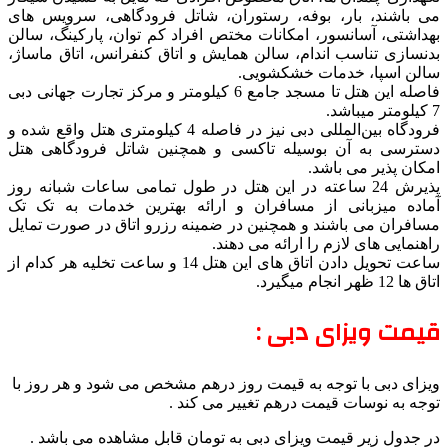
می باشند، بار، بوفه، رستوران، شاتل فرودگاهی، سرویس های
بهداشتی، آسانسور، امکانات مختص افراد کم توان، پارکینگ، سالن
بدنسازی تناسب اندام، سالن همایش و اتاق کنفرانس، اتاق ماساژ،
سالن اسپا، خدمات خشکشویی.
فاصله این هتل تا مسجد جامع 6 کیلومتر و مرکز تجارت جهانی دبی
7 کیلومتر میباشد.
فرودگاه بین‌المللی دبی نیز در فاصله 4 کیلومتری هتل واقع شده و
دسترسی به آن بوسیله تاکسی و همچنین شاتل فرودگاهی هتل
امکان پذیر می باشد.
پذیرش 24 ساعته در این هتل در طول تمامی ساعات شبانه روز
آماده میزبانی از مسافران و ارائه بهترین خدمات به تک تک
مسافران می باشند و همچنین در ضمینه رزرو اتاق در صورت تمایل
راهنمایی های لازم را ارائه می دهند.
ساعت تحویل دادن اتاق های این هتل 14 و ساعت تخلیه هر کدام از
اتاق ها 12 ظهر انجام میگیرد.
قیمت ویزای دبی :
ویزای دبی با توجه به قیمت روز درهم مشخص می شود و هر روز با
توجه به نوسات قیمت درهم تغییر می کند .
در جدول زیر قیمت ویزای دبی به تومان قابل مشاهده می باشد .