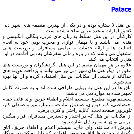
Palace
این هتل 3 ستاره بوده و در یکی از بهترین منطقه های شهر دبی
کشور امارات متحده عربی ساخته شده است.
کارکنان در این هتل مسلط به زبان های عربی، بنگالی، انگلیسی و
هندی می باشند و با مهمان نوازی و مجرب بودن خود به انجام
فعالیت ها و ارائه خدمات به تمامی مسافران و توریست هایی
مشغول می باشند که در بازه زمانی سفرشان به دبی اقامت در این
هتل را انتخاب می کنند.
علاوه بر هر مهمان مقیم در این هتل، گردشگران و توریست های
مقیم در دیگر هتل های شهر دبی نیز می توانند با پرداخت هزینه های
جداگانه از بخشی از امکانات این هتل استفاده کرده و از آنها بهره
مند شوند.
اتاق ها در این هتل به زیبایی طراحی شده اند و به صورت کامل
تجهیز شده به موارد ذیل می باشند:
سیستم تهویه مطبوع، سیستم اعلام و اطفاء حریق، وای فای، حمام
اختصاصی، کمد دیواری، صندوق امانات، مینیبار، میز و صندلی کار،
تلویزیون صفحه تخت، کاناپه راحتی و کتری برقی.
از امکانات این هتل که در اختیار و دسترس مسافران قرار میگیرد
نیز می توان به موارد ذیل اشاره نمود:
پذیرش 24 ساعته، وای فای، سیستم اعلام و اطفاء حریق، اتاق
نگهداری چمدان ها، اتاق مخصوص افرادی که مایل به کشیدن سیگار