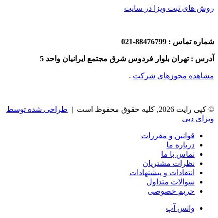
روش های ثبت ویزا در سایت
شماره تماس : 88476799-021
آدرس : تهران بلوار فردوس شرق مجتمع ایرانیان واحد 5
مشاهده مجوزهای شرکت
.
© کپی رایت 2026, کلیه حقوق محفوظ است |
طراحی شده توسط
ویزای دبی
قوانین و مقررات
درباره ما
تماس با ما
نظرات مشتریان
انتقادات و پیشنهادات
سوالات متداول
حریم خصوصی
واتس آپ