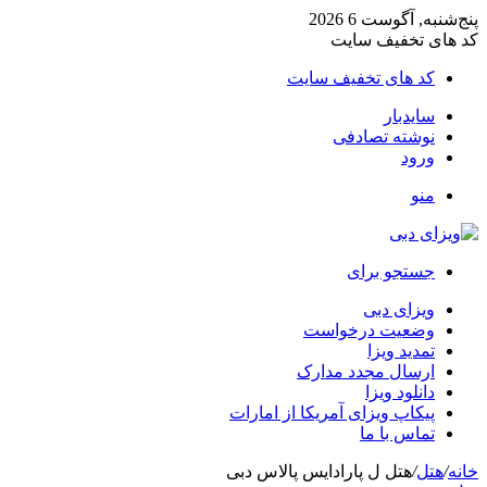
پنج‌شنبه, آگوست 6 2026
کد های تخفیف سایت
کد های تخفیف سایت
سایدبار
نوشته تصادفی
ورود
منو
جستجو برای
ویزای دبی
وضعیت درخواست
تمدید ویزا
ارسال مجدد مدارک
دانلود ویزا
پیکاپ ویزای آمریکا از امارات
تماس با ما
خانه
/
هتل
/
هتل ل پارادایس پالاس دبی