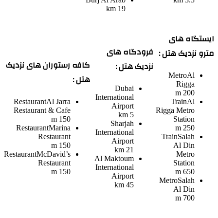
19 km
ایستگاه های
فرودگاه های
مترو نزدیک هتل :
کافه رستوران های نزدیک
نزدیک هتل :
Metro
Al
هتل :
Rigga
Dubai
200 m
International
Restaurant
Al Jarra
Train
Al
Airport
Restaurant & Cafe
Rigga Metro
5 km
150 m
Station
Sharjah
Restaurant
Marina
250 m
International
Restaurant
Train
Salah
Airport
150 m
Al Din
21 km
Restaurant
McDavid’s
Metro
Al Maktoum
Restaurant
Station
International
150 m
650 m
Airport
Metro
Salah
45 km
Al Din
700 m