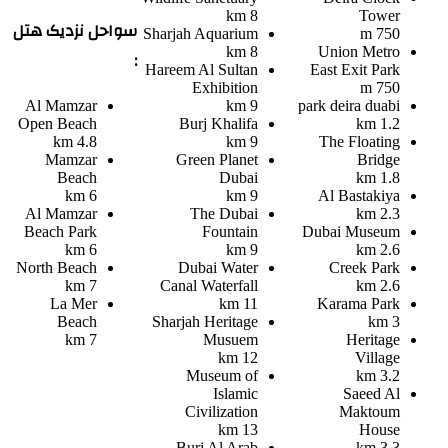
8 km
Tower
سواحل نزدیک هتل
Sharjah Aquarium
750 m
8 km
Union Metro
:
Hareem Al Sultan
East Exit Park
Exhibition
750 m
Al Mamzar
9 km
park deira duabi
Open Beach
Burj Khalifa
1.2 km
4.8 km
9 km
The Floating
Mamzar
Green Planet
Bridge
Beach
Dubai
1.8 km
6 km
9 km
Al Bastakiya
Al Mamzar
The Dubai
2.3 km
Beach Park
Fountain
Dubai Museum
6 km
9 km
2.6 km
North Beach
Dubai Water
Creek Park
7 km
Canal Waterfall
2.6 km
La Mer
11 km
Karama Park
Beach
Sharjah Heritage
3 km
7 km
Musuem
Heritage
12 km
Village
Museum of
3.2 km
Islamic
Saeed Al
Civilization
Maktoum
13 km
House
Burj Al Arab
3.3 km