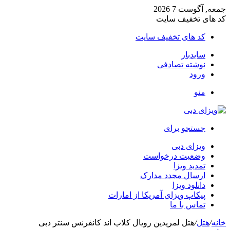
جمعه, آگوست 7 2026
کد های تخفیف سایت
کد های تخفیف سایت
سایدبار
نوشته تصادفی
ورود
منو
جستجو برای
ویزای دبی
وضعیت درخواست
تمدید ویزا
ارسال مجدد مدارک
دانلود ویزا
پیکاپ ویزای آمریکا از امارات
تماس با ما
خانه
/
هتل
/
هتل لمریدین رویال کلاب اند کانفرنس سنتر دبی