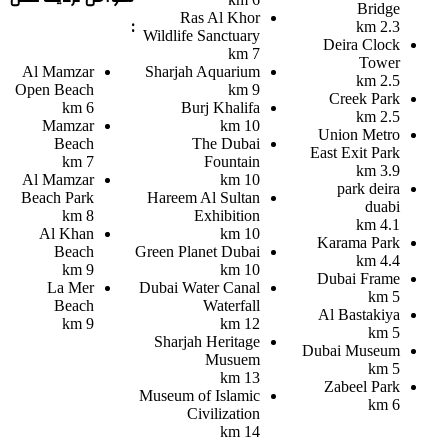
Bridge
Ras Al Khor
:
2.3 km
Wildlife Sanctuary
Deira Clock
7 km
Tower
Al Mamzar
Sharjah Aquarium
2.5 km
Open Beach
9 km
Creek Park
6 km
Burj Khalifa
2.5 km
Mamzar
10 km
Union Metro
Beach
The Dubai
East Exit Park
7 km
Fountain
3.9 km
Al Mamzar
10 km
park deira
Beach Park
Hareem Al Sultan
duabi
8 km
Exhibition
4.1 km
Al Khan
10 km
Karama Park
Beach
Green Planet Dubai
4.4 km
9 km
10 km
Dubai Frame
La Mer
Dubai Water Canal
5 km
Beach
Waterfall
Al Bastakiya
9 km
12 km
5 km
Sharjah Heritage
Dubai Museum
Musuem
5 km
13 km
Zabeel Park
Museum of Islamic
6 km
Civilization
14 km