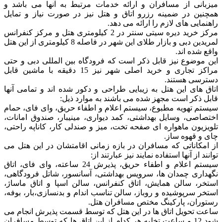
میزبانی از مسافران و ارائه خدمات مرتبط به آنها می باشد و
همچنین در ضمینه رزرو اتاق و هتل نیز در صورت نیاز و تمایل
راهنمایی های لازم را ارائه می دهد.
مرکز خرید دیره سیتی سنتر در 2 کیلومتری هتل و مرکز کنفرانس
لمریدین دبی و بازار طلای این شهر در فاصله 8 کیلومتری از این هتل
واقع شده اند.
این موضوع نیز قابل ذکر است که فرودگاه بین المللی دبی و حتی
مراکز تجاری و خرید اصلی شهر نیز 15 دقیقه با ماشین قابل
دسترسی هستند.
اتاق های این هتل به زیبایی طراحی و دکور شده اند و تمامی آنها
قابل ذکر است مجهز شده می باشند به موارد ذیل:
سیستم تهویه مطبوع، سیستم اعلام و اطفاء حریق، وای فای، حمام
اختصاصی، وسایل بهداشتی، کمد دیواری، مینیبار، صندوق امانات،
تلویزیون ماهواره ای صفحه تخت، میز و صندلی کار، کاناپه راحتی،
چای و قهوه ساز.
از امکاناتی که مسافران در بازه زمانی اقامتشان در این هتل می
توانند از آنها استفاده نمایند نیز عبارتند از:
سیستم اعلام و اطفاء حریق، پذیرش 24 ساعته، وای فای، اتاق
نگهداری چمدان ها، سرویس بهداشتی، آسانسور، شاتل فرودگاهی،
استخر، سالن همایش، اتاق کنفرانس، سالن اسپا و اتاق ماساژ،
استخر سرپوشیده و روباز، سالن تناسب اندام و بدنسازی،بار، بوفه،
رستوران، پارکینگ مختص مسافران هتل.
ساعت تحویل اتاق ها در این هتل که توسط قسمت پذیرش انجام می
شود 12 و ساعت تخلیه هر کدام از این اتاق ها که توسط مسافران