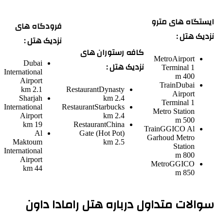
ایستگاه های مترو
فرودگاه های
نزدیک هتل :
نزدیک هتل :
کافه رستوران های
Metro
Airport
Dubai
نزدیک هتل :
Terminal 1
International
400 m
Airport
Train
Dubai
2.1 km
Restaurant
Dynasty
Airport
Sharjah
2.4 km
Terminal 1
International
Restaurant
Starbucks
Metro Station
Airport
2.4 km
500 m
19 km
Restaurant
China
Train
GGICO Al
Al
Gate (Hot Pot)
Garhoud Metro
Maktoum
2.5 km
Station
International
800 m
Airport
Metro
GGICO
44 km
850 m
سوالات متداول درباره هتل رامادا داون