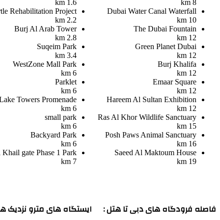
1.6 km
8 km
le Rehabilitation Project
Dubai Water Canal Waterfall
2.2 km
10 km
Burj Al Arab Tower
The Dubai Fountain
2.8 km
12 km
Suqeim Park
Green Planet Dubai
3.4 km
12 km
WestZone Mall Park
Burj Khalifa
6 km
12 km
Parklet
Emaar Square
6 km
12 km
 Lake Towers Promenade
Hareem Al Sultan Exhibition
6 km
12 km
small park
Ras Al Khor Wildlife Sanctuary
6 km
15 km
Backyard Park
Posh Paws Animal Sanctuary
6 km
16 km
 Khail gate Phase 1 Park
Saeed Al Maktoum House
7 km
19 km
فاصله فرودگاه های دبی تا هتل :
ایستگاه های مترو نزدیک هت