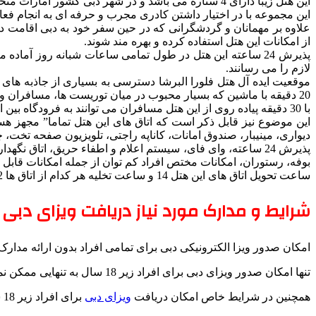
این هتل زیبا دارای 4 ستاره می باشد و در شهر دبی کشور امارات متحده عربی ساخته شده است.
این مجموعه با در اختیار داشتن کادری مجرب و حرفه ای به انجام فعا
علاوه بر مهمانان و گردشگرانی که در حین سفر خود به دبی اقامت در 
از امکانات این هتل استفاده کرده و بهره مند شوند.
پذیرش 24 ساعته این هتل در طول تمامی ساعات شبانه روز آما
لازم را می رسانند.
20 دقیقه با ماشین که بسیار محبوب در میان توریست ها، مسافران و گردشگران می باشند.
با 30 دقیقه پیاده روی از این هتل مسافران می توانند به فرودگاه بین المللی دبی نیز دسترسی داشته باشند.
این موضوع نیز قابل ذکر است که اتاق های این هتل تماما” مجهز ه
دیواری، مینیبار، صندوق امانات، کاناپه راجتی، تلویزیون صفحه تخت، 
پذیرش 24 ساعته، وای فای، سیستم اعلام و اطفاء حریق، اتاق 
بوفه، رستوران، امکانات مختص افراد کم توان از جمله امکانات قا
ساعت تحویل اتاق های این هتل 14 و ساعت تخلیه هر کدام از اتاق ها 12 ظهر می باشد.
شرایط و مدارک مورد نیاز دریافت ویزای دبی :
امکان صدور ویزا الکترونیکی دبی برای تمامی افراد بدون ارائه مدار
تنها امکان صدور ویزای دبی برای افراد زیر 18 سال به تنهایی ممکن نمی باشد و مسافران زیر 18 سال حتما می بایستی با پدر یا مادر خود اقدام به دریافت ویزا نمایند .
همچنین در شرایط خاص امکان دریافت
ویزای دبی
برای افراد زیر 18 سال به تنهایی با نرخ بزرگسال وجود دارد ( برای آگاهی از شرایط با شماره های ما در تماس باشید ) .