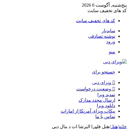
پنج‌شنبه, آگوست 6 2026
کد های تخفیف سایت
کد های تخفیف سایت
سایدبار
نوشته تصادفی
ورود
منو
جستجو برای
ویزای دبی
وضعیت درخواست
تمدید ویزا
ارسال مجدد مدارک
دانلود ویزا
پیکاپ ویزای آمریکا از امارات
تماس با ما
خانه
/
هتل
/
هتل فلورا البرشا ات د مال دبی