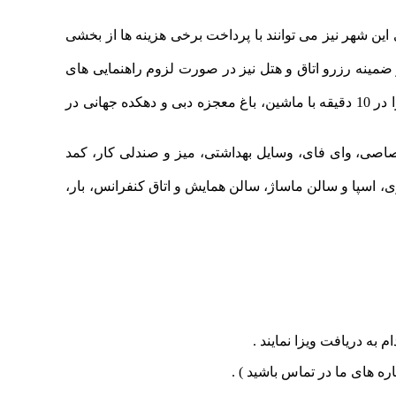
ین شهر نیز می توانند با پرداخت برخی هزینه ها از بخشی
در ضمینه رزرو اتاق و هتل نیز در صورت لزوم راهنمایی های
موقعیت ایده آل هتل فلورا البرشا دسترسی به بسیاری از جاذبه های گردشگری را در مجاورت نزدیک فراهم می کند، از جمله؛ ساحل جمیرا در 10 دقیقه با ماشین، باغ معجزه دبی و دهکده جهانی در
صاصی، وای فای، وسایل بهداشتی، میز و صندلی کار، کمد
ازی، اسپا و سالن ماساژ، سالن همایش و اتاق کنفرانس، بار،