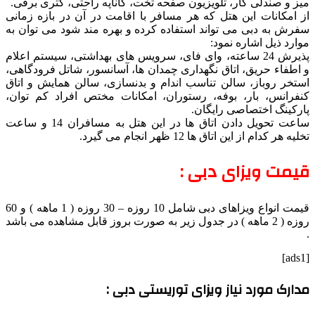
میز و صندلی کار، تلویزیون صفحه تخت، کاناپه راحتی، کتری برقی.
از امکانات این هتل که هر مسافر با اقامت در آن در بازه زمانی
سفرش به دبی می تواند استفاده کرده و بهره مند شود می توان به
موارد ذیل اشاره نمود:
پذیرش 24 ساعته، وای فای، سرویس های بهداشتی، سیستم اعلام
و اطفاء حریق، اتاق نگهداری چمدان ها، آسانسور، شاتل فرودگاهی،
استخر روباز، سالن تناسب اندام و بدنسازی، سالن همایش و اتاق
کنفرانس، بار، بوفه، رستوران، امکانات مختص افراد کم توان،
پارکینگ اختصاصی رایگان.
ساعت تحویل دادن اتاق ها در این هتل به مسافران 14 و ساعت
تخلیه هر کدام از این اتاق ها 12 ظهر انجام می گیرد.
قیمت ویزای دبی :
قیمت انواع ویزاهای دبی شامل 10 روزه – 30 روزه ( 1 ماهه ) و 60
روزه ( 2 ماهه ) در جدول زیر به صورت بروز قابل مشاهده می باشد
.
[ads1]
مدارک مورد نیاز ویزای توریستی دبی :