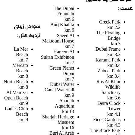
هست :
The Dubai
Fountain
6 km
Creek Park
سواحل زیبای
Burj Khalifa
2.2 km
6 km
The Floating
نزدیک هتل :
Saeed Al
Bridge
Maktoum House
3 km
7 km
La Mer
Dubai Frame
Hareem Al
Beach
3.3 km
Sultan Exhibition
7 km
Karama Park
7 km
Mercato
3.4 km
Green Planet
Beach
Zabeel Park
Dubai
8 km
3.4 km
7 km
North Beach
Ras Al Khor
Dubai Water
8 km
Wildlife
Canal Waterfall
Al Mamzar
Sanctuary
9 km
Open Beach
3.6 km
Sharjah
9 km
Deira Clock
Aquarium
Ladies Club
Tower
13 km
Beach
4.1 km
Sharjah Heritage
9 km
Ficus Gardens
Musuem
4.3 km
16 km
The Block Park
Burj Al Arab