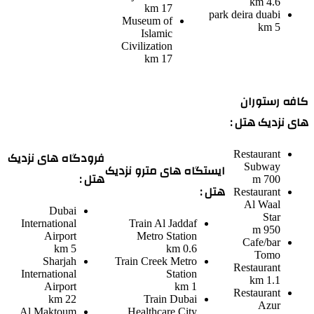
4.6 km
17 km
park deira duabi
Museum of
5 km
Islamic
Civilization
17 km
کافه رستوران
های نزدیک هتل :
فرودگاه های نزدیک
Restaurant
ایستگاه های مترو نزدیک
Subway
هتل :
700 m
هتل :
Restaurant
Al Waal
Dubai
Star
International
Train
Al Jaddaf
950 m
Airport
Metro Station
Cafe/bar
5 km
0.6 km
Tomo
Sharjah
Train
Creek Metro
Restaurant
International
Station
1.1 km
Airport
1 km
Restaurant
22 km
Train
Dubai
Azur
Al Maktoum
Healthcare City