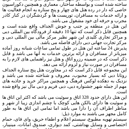
ساخته شده است و بواسطه ساختار، معماری و همچنین دکوراسیون
خاصی که دار در رده هتل های چهار و پنج ستاره به انجام فعالیت ها
و ارائه خدمات به مسافران، توریست ها و گردشگران در کنار کادر
مجرب و حرفه ای خود مشغول می باشد.
این هتل در منطقه پر جنب و جوش الجداف واقع شده است و
همچنین قابل ذکر است که تنها 10 دقیقه از فرودگاه بین المللی دبی
و مراکز تجاری کلیدی این شهر نظیر مرکز مالی بین المللی دبی و
مرکز تجارت جهانی دبی دارای فاصله می باشد.
پذیرش 24 ساعته این هتل در طول تمامی ساعات شبانه روز آماده
میزبانز از مسافران و ارائه برترین خدمات به آنها می باشد و قابل
ذکر است که در ضمینه رزرو اتاق و هتل نیز راهنمایی های لازم را به
مسافران در صورت نیاز و لزوم ارائه می دهد.
این مجموعه قابل ذکر است که در مجاورت هتل پنج ستاره الجداف
روتانا دبی که بسیار محبوب، معروف و شناخته شده می باشد و
نزدیک به دهکده لوکس فرهنگ و همچنین مراکز خرید و جاذبه های
مهم از جمله شهر جشنواره دبی، دبی فریم و دبی مال نیز واقع شده
است.
این هتل دارای حدود 328 اتاق و سوئیت می باشد که اکثر این اتاق ها
و سوئیت ها دارای بالکن هایی کوچک با چشم اندازی زیبا از شهر و
مناظر اطراف آن را دارا می باشد اما تمامی این اتاق ها به طور
کامل مجهز می باشند به موارد ذیل:
سیستم تهویه مطبوع، سیستم اعلام و اطفاء حریق، وای فای، حمام
اختصاصی و وسایل بهداشتی، کمد دیواری، صندوق امانات، مینیبار،