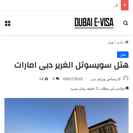
کد های تخفیف سایت
جستجو
منو
برای
خانه
/
هتل
هتل
هتل سویسوتل الغریر دبی امارات
کارشناس ویزای دبی
09/07/2022
0
54
خواندن این مطلب 3 دقیقه زمان میبرد