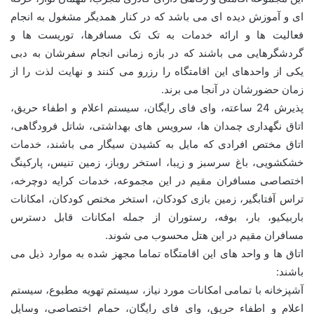
ای و آموزش دیده ای می باشد که در کنار همدیگر مشغول به انجام
فعالیت ها و ارائه خدمات به تک تک مسافرها، توریست ها و
گردشگرهایی می باشند که در بازه زمانی انجام سفرشان به دبی
یکی از واحدهای این اقامتگاه را رزرو می کنند و نهایت لذت را از
زمان حضورشان در آنجا می برند.
پذیرش 24 ساعته، وای فای رایگان، سیستم اعلام و اطفاء حریق،
اتاق نگهداری چمدان ها، سرویس های بهداشتی، شاتل فرودگاهی،
اتاق مختص افرادی که مایل به کشیدن سیگار می باشند، خدمات
خشکشویی، باغ سرسبز و زیبا، استخر روباز، زمین تنیس، پارکینگ
اختصاصی مسافران مقیم در این مجموعه، خدمات کرایه دوچرخه،
تراس آفتابگیر، زمین بازی کودکان، استخر مختص کودکان، امکانات
باربیکیو، بار، بوفه، رستوران از جمله امکانات قابل دسترس
مسافران مقیم در این هتل محسوب می شوند.
اتاق ها و واحد های این اقامتگاه تماما مجهز شده به موارد ذیل می
باشند:
آشپزخانه با تمامی امکانات مورد نیاز، سیستم تهویه مطبوع، سیستم
اعلام و اطفاء حریق، وای فای رایگان، حمام اختصاصی، وسایل