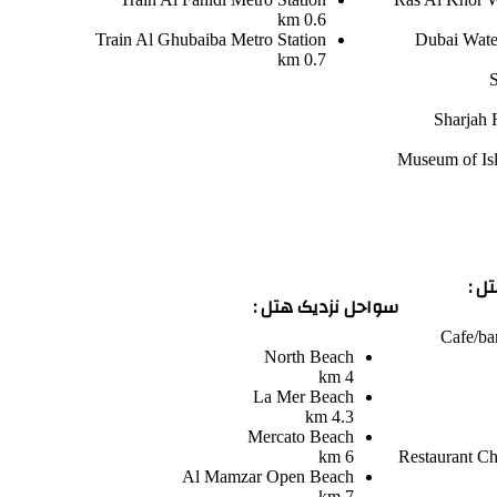
0.6 km
Train
Al Ghubaiba Metro Station
Dubai Wate
0.7 km
Sharjah
Museum of Isl
ل :
سواحل نزدیک هتل :
Cafe/ba
North Beach
4 km
La Mer Beach
4.3 km
Mercato Beach
6 km
Restaurant
Ch
Al Mamzar Open Beach
7 km