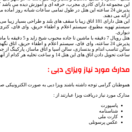
این مجموعه دارای کادری مجرب، حرفه ای و آموزش دیده می باشد که 
پذیرش 24 ساعته این هتل در طول تمامی ساعات شبانه روز آماده
ارائه می دهند.
این هتل دارای 181 اتاق زیبا با سقف های بلند و طراحی بسیار زیبا می باشد و تمامی آنها مجهز هستند به موارد ذیل:
سیستم تهویه مطبوع، سیستم اعلام و اطفاء حریق، وای فای، کتری ب
دیواری.
هتل رویال 7 دقیقه با ماشین تا جاده محبوب شیخ زاید و 5 دقیقه با ماشین تا موزه دبی فاصله دارد.
پذیرش 24 ساعته، وای فای، سیستم اعلام و اطفاء حریق، اتا
سالن تناسب اندام و بدنسازی، سالن اسپا و اتاق ماساژ، پارکینگ ا
ساعت تحویل دادن اتاق های این هتل 14 و ساعت تخلیه هر کدام از آنها 12 ظهر صورت می پذیرد.
مدارک مورد نیاز ویزای دبی :
هموطنان گرامی توجه داشته باشند ویزا دبی به صورت الکترونیکی صا
مدارک مورد نیاز دریافت ویزا عبارتند از :
پاسپورت
شناسنامه
کارت ملی
عکس پرسونلی