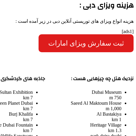
هزینه ویزای دبی :
هزینه انواع ویزای های توریستی آنلاین دبی در زیر آمده است :
[ads1]
ثبت سفارش ویزای امارات
نزدیک هتل چه چیزهایی هست :
جاذبه های گردشگری ت
ultan Exhibition
Dubai Museum
7 km
750 m
een Planet Dubai
Saeed Al Maktoum House
7 km
1,000 m
Burj Khalifa
Al Bastakiya
7 km
1 km
e Dubai Fountain
Heritage Village
7 km
1.3 km
ildlife Sanctuary
park deira duabi