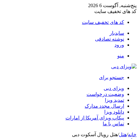
پنج‌شنبه, آگوست 6 2026
کد های تخفیف سایت
کد های تخفیف سایت
سایدبار
نوشته تصادفی
ورود
منو
جستجو برای
ویزای دبی
وضعیت درخواست
تمدید ویزا
ارسال مجدد مدارک
دانلود ویزا
پیکاپ ویزای آمریکا از امارات
تماس با ما
خانه
/
هتل
/
هتل رویال آسکوت دبی