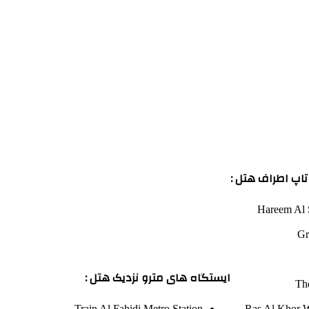
اپ اطراف هتل :
Hareem Al S
Gr
ایستگاه های مترو نزدیک هتل :
Th
Train
Al Fahidi Metro Station
Ras Al Khor W