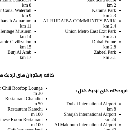
8 km
2 km
r Canal Waterfall
Karama Park
9 km
2.3 km
Sharjah Aquarium
AL HUDAIBA COMMUNITY PARK
11 km
2.4 km
 Heritage Musuem
Union Metro East Exit Park
14 km
2.5 km
amic Civilization
Dubai Frame
15 km
2.8 km
Burj Al Arab
Zabeel Park
17 km
3.1 km
کافه رستوران های نزدیک هت
r
Chill Rooftop Lounge
فرودگاه های نزدیک هتل :
30 m
Restaurant
Chandini
50 m
Dubai International Airport
Restaurant
Karachi
8 km
100 m
Sharjah International Airport
inese Room Restaurant
24 km
100 m
Al Maktoum International Airport
Cafe/bar
grass land
43 km