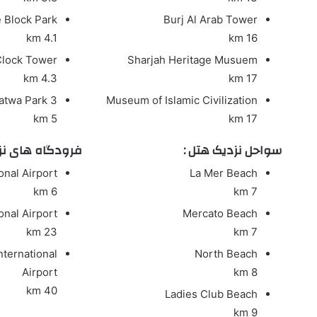
 Block Park
Burj Al Arab Tower
4.1 km
16 km
Clock Tower
Sharjah Heritage Musuem
4.3 km
17 km
atwa Park 3
Museum of Islamic Civilization
5 km
17 km
سواحل نزدیک هتل :
فرودگاه های نزد
onal Airport
La Mer Beach
6 km
7 km
onal Airport
Mercato Beach
23 km
7 km
nternational
North Beach
Airport
8 km
40 km
Ladies Club Beach
9 km