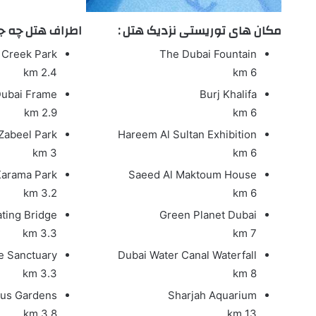
مکان های توریستی نزدیک هتل :
اطراف هتل چه ج
Creek Park
The Dubai Fountain
2.4 km
6 km
ubai Frame
Burj Khalifa
2.9 km
6 km
Zabeel Park
Hareem Al Sultan Exhibition
3 km
6 km
arama Park
Saeed Al Maktoum House
3.2 km
6 km
ting Bridge
Green Planet Dubai
3.3 km
7 km
fe Sanctuary
Dubai Water Canal Waterfall
3.3 km
8 km
cus Gardens
Sharjah Aquarium
3.8 km
13 km