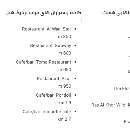
اهایی هست :
کافه رستوران های خوب نزدیک هتل
:
Restaurant
Al Waal Star
350 m
D
Restaurant
Subway
600 m
Cafe/bar
Tomo Restaurant
950 m
K
Restaurant
Azur
950 m
The Floa
Cafe/bar
Portioli
1.9 km
Ras Al Khor Wildli
Cafe/bar
etiquette cafe
2.7 km
Fi