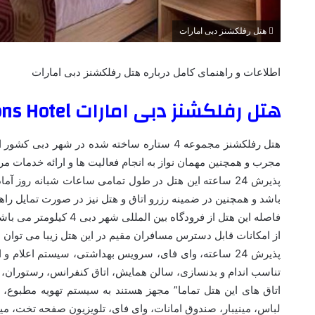
هتل رفلکشنز دبی امارات
اطلاعات و راهنمای کامل درباره هتل رفلکشنز دبی امارات
هتل رفلکشنز دبی امارات Reflections Hotel
هتل رفلکشنز مجموعه 4 ستاره ساخته شده در شهر
مجرب و همچنین مهمان نواز به انجام فعالیت ها و ارائه خدمات مر
پذیرش 24 ساعته این هتل در طول تمامی ساعات شبانه روز آم
باشد و همچنین در ضمینه رزرو اتاق و هتل نیز در صورت تمایل راهنم
فاصله این هتل از فرودگاه بین المللی شهر دبی 4 کیلومتر می باشد که بوسیله تاکشی می توانید به راحتی به آنجا دسترسی پیدا نمایید.
از امکانات قابل دسترس مسافران مقیم در این هتل زیبا می توان به
پذیرش 24 ساعته، وای فای، سرویس بهداشتی، سیستم اعلام 
تناسب اندام و بدنسازی، سالن همایش، اتاق کنفرانس، رستوران، با
اتاق های این هتل تماما” مجهز هستند به سیستم تهویه مطبوع،
لباس، مینیبار، صندوق امانات، وای فای، تلویزیون صفحه تخت، میز