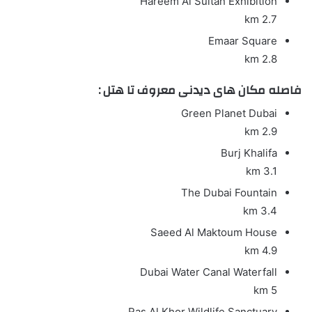
Hareem Al Sultan Exhibition
2.7 km
Emaar Square
2.8 km
فاصله مکان های دیدنی معروف تا هتل :
Green Planet Dubai
2.9 km
Burj Khalifa
3.1 km
The Dubai Fountain
3.4 km
Saeed Al Maktoum House
4.9 km
Dubai Water Canal Waterfall
5 km
Ras Al Khor Wildlife Sanctuary