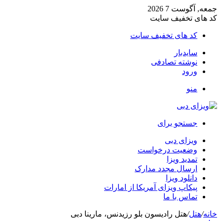
جمعه, آگوست 7 2026
کد های تخفیف سایت
کد های تخفیف سایت
سایدبار
نوشته تصادفی
ورود
منو
جستجو برای
ویزای دبی
وضعیت درخواست
تمدید ویزا
ارسال مجدد مدارک
دانلود ویزا
پیکاپ ویزای آمریکا از امارات
تماس با ما
خانه
/
هتل
/
هتل رادیسون بلو رزیدنس، مارینا دبی