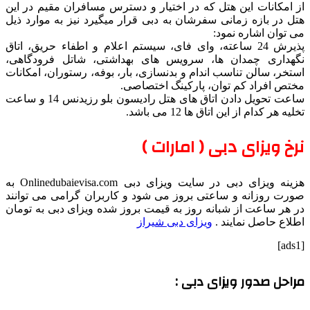
از امکانات این هتل که در اختیار و دسترس مسافران مقیم در این
هتل در بازه زمانی سفرشان به دبی قرار میگیرد نیز به موارد ذیل
می توان اشاره نمود:
پذیرش 24 ساعته، وای فای، سیستم اعلام و اطفاء حریق، اتاق
نگهداری چمدان ها، سرویس های بهداشتی، شاتل فرودگاهی،
استخر، سالن تناسب اندام و بدنسازی، بار، بوفه، رستوران، امکانات
مختص افراد کم توان، پارکینگ اختصاصی.
ساعت تحویل دادن اتاق های هتل رادیسون بلو رزیدنس 14 و ساعت
تخلیه هر کدام از این اتاق ها 12 می باشد.
نرخ ویزای دبی ( امارات )
هزینه ویزای دبی در سایت ویزای دبی Onlinedubaievisa.com به
صورت روزانه و ساعتی بروز می شود و کاربران گرامی می توانند
در هر ساعت از شبانه روز به قیمت بروز شده ویزای دبی به تومان
اطلاع حاصل نمایند .
ویزای دبی شیراز
[ads1]
مراحل صدور ویزای دبی :