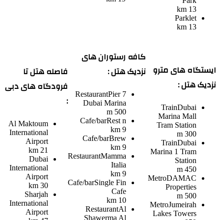
Park
13 km
Parklet
13 km
کافه رستوران های
ایستگاه های مترو
نزدیک هتل :
فاصله هتل تا
نزدیک هتل :
فرودگاه های دبی
Restaurant
Pier 7
:
Dubai Marina
Train
Dubai
500 m
Marina Mall
Cafe/bar
Rest n
Al Maktoum
Tram Station
9 km
International
300 m
Cafe/bar
Brew
Airport
Train
Dubai
9 km
21 km
Marina 1 Tram
Restaurant
Mamma
Dubai
Station
Italia
International
450 m
9 km
Airport
Metro
DAMAC
Cafe/bar
Single Fin
30 km
Properties
Cafe
Sharjah
500 m
10 km
International
Metro
Jumeirah
Restaurant
Al
Airport
Lakes Towers
Shawerma Al