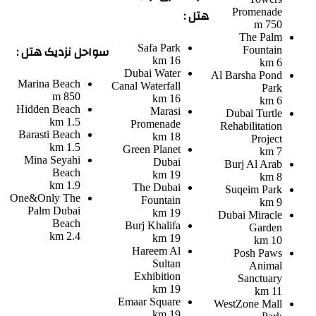
هتل :
Promenade
750 m
The Palm
سواحل نزدیک هتل :
Safa Park
Fountain
16 km
6 km
Dubai Water
Al Barsha Pond
Marina Beach
Canal Waterfall
Park
850 m
16 km
6 km
Hidden Beach
Marasi
Dubai Turtle
1.5 km
Promenade
Rehabilitation
Barasti Beach
18 km
Project
1.5 km
Green Planet
7 km
Mina Seyahi
Dubai
Burj Al Arab
Beach
19 km
8 km
1.9 km
The Dubai
Suqeim Park
One&Only The
Fountain
9 km
Palm Dubai
19 km
Dubai Miracle
Beach
Burj Khalifa
Garden
2.4 km
19 km
10 km
Hareem Al
Posh Paws
Sultan
Animal
Exhibition
Sanctuary
19 km
11 km
Emaar Square
WestZone Mall
19 km