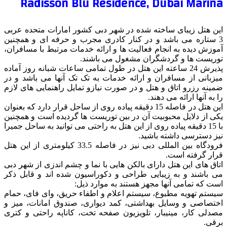
Radisson Blu Residence, Dubai Marina
این هتل زیبای ساخته شده در شهر دبی کشور امارات متحده عربی
3 ستاره می باشد و در کنار کادری مجرب و حرفه ای و همچنین
آموزش دیده به انجام فعالیت ها و ارائه خدمات مرتبط با مسافران،
توریست ها و گردشگران مشغول می باشند.
پذیرش 24 ساعته این هتل در طول تمامی ساعات شبانه روز آماده
میزبانی از مسافران و ارائه خدمات به تک تک آنها می باشد و در
ضمینه رزرو اتاق و هتل و در صورت نیازو تمایل راهنمایی های لازم
را به آنها ارائه می دهند.
این هتل در فاصله 15 دقیقه پیاده روی از ساحل قرار دارد که بعنوان
یکی از دلایل محبوبیت آن در بین توریست ها گردیده است و همچنین
با 15 دقیقه پیاده روی از این هتل به راحتی می توانید به ساحل جمیرا
نیز دسترسی داشته باشید.
فرودگاه بین المللی دبی نیز در فاصله 33.5 کیلومتری از این هتل
قرار گرفته است.
اتاق های این هتل دارای بالکن هایی با نما و چشم اندزی از شهر دبی
می باشند و به زیبایی طراحی و دکوراسیون شده اند و قابل ذکر
است که تمامی آنها مجهز هستند به موارد ذیل:
سیستم تهویه مطبوع، سیستم اعلام و اطفاء حریق، وای فای، حمام
اختصاصی و وسایل بهداشتی، کمد دیواری، صندوق امانات، میز و
مصدلی کار، مینیبار، تلویزیون صفحه تخت، کاناپه راحتی و کتری
برقی.