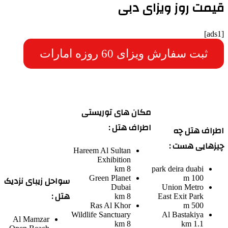
قیمت روز ویزای دبی
[ads1]
ثبت سفارش ویزای 60 روزه امارات
مکان های توریستی
اطراف هتل :
اطراف هتل چه
چیزهایی هست :
Hareem Al Sultan
Exhibition
8 km
park deira duabi
سواحل زیبای نزدیک
Green Planet
100 m
Dubai
Union Metro
هتل :
8 km
East Exit Park
Ras Al Khor
500 m
Wildlife Sanctuary
Al Bastakiya
Al Mamzar
8 km
1.1 km