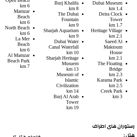
Open Beach
Burj Khalifa
Dubai Museum
6 km
8 km
1.4 km
Mamzar
The Dubai
Deira Clock
Beach
Fountain
Tower
6 km
9 km
1.7 km
North Beach
Sharjah Aquarium
Heritage Village
6 km
9 km
2.1 km
La Mer
Dubai Water
Saeed Al
Beach
Canal Waterfall
Maktoum
6 km
10 km
House
Al Mamzar
Sharjah Heritage
2.1 km
Beach Park
Musuem
The Floating
7 km
13 km
Bridge
Museum of
2.3 km
Islamic
Karama Park
Civilization
2.5 km
14 km
Creek Park
Burj Al Arab
3 km
Tower
19 km
رستوران های اطراف
هتل :