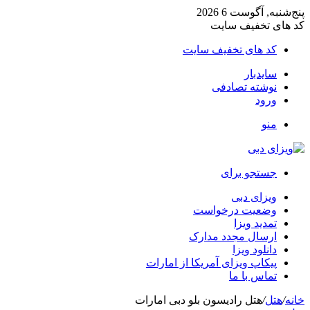
پنج‌شنبه, آگوست 6 2026
کد های تخفیف سایت
کد های تخفیف سایت
سایدبار
نوشته تصادفی
ورود
منو
جستجو برای
ویزای دبی
وضعیت درخواست
تمدید ویزا
ارسال مجدد مدارک
دانلود ویزا
پیکاپ ویزای آمریکا از امارات
تماس با ما
خانه
/
هتل
/
هتل رادیسون بلو دبی امارات