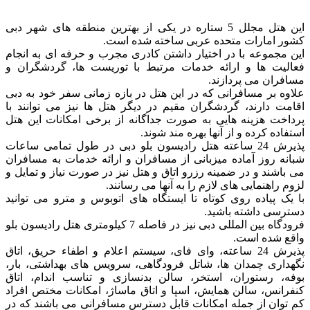
این هتل مجلل 5 ستاره در یکی از بهترین منطقه های شهر دبی
کشور امارات متحده عربی ساخته شده است.
این مجموعه با در اختیار داشتن کادری مجرب و حرفه ای به انجام
فعالیت ها و ارائه خدمات مرتبط با توریست ها، گردشگران و
مسافران می پردازند.
علاوه بر مسافرانی که در این هتل در بازه زمانی سفر خود به دبی
اقامت دارند، گردشگران مقیم در دیگر هتل ها نیز می توانند با
پرداخت هزینه هایی به صورت جداگانه از برخی امکانات این هتل
استفاده کرده و از آنها بهره مند شوند.
پذیرش 24 ساعته هتل رادیسون بلو دبی در طول تمامی ساعات
شبانه روز آماده میزبانی از مسافران و ارائه خدمات به مسافران
می باشند و در ضمینه رزرو اتاق و هتل نیز در صورت نیاز و تمایل و
لزوم راهنمایی های لازم را به آنها می رسانند.
با یک پیاده روی کوتاه تا ایستگاه های اتوبوس و مترو می توانید
دسترسی داشته باشید.
فرودگاه بین المللی دبی نیز در فاصله 7 کیلومتری هتل رادیسون بلو
واقع شده است.
پذیرش 24 ساعته، وای فای، سیستم اعلام و اطفاء حریق، اتاق
نگهداری چمدان ها، شاتل فرودگاهی، سرویس های بهداشتی، بار،
بوفه، رستوران، استخر، سالن بدنسازی و تناسب اندام، اتاق
کنفرانس، سالن همایش، اسپا و اتاق ماساژ، امکانات مختص افراد
کم توان از جمله امکانات قابل دسترس مسافرانی می باشند که در