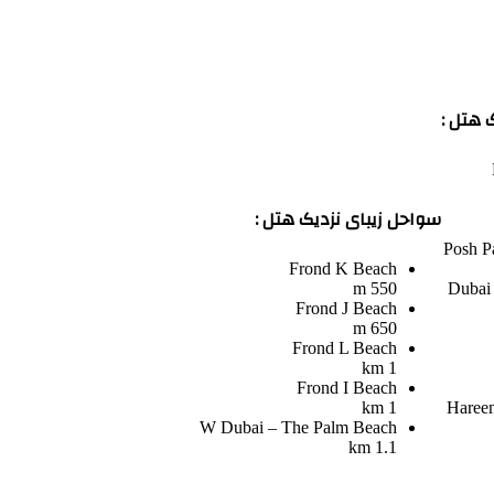
 هتل :
سواحل زیبای نزدیک هتل :
Posh P
Frond K Beach
550 m
Dubai 
Frond J Beach
650 m
Frond L Beach
1 km
Frond I Beach
1 km
Hareem
W Dubai – The Palm Beach
1.1 km