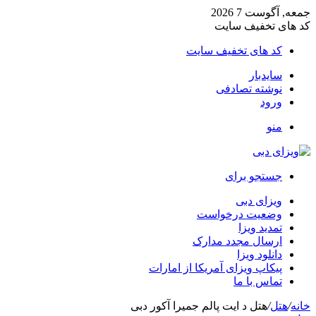
جمعه, آگوست 7 2026
کد های تخفیف سایت
کد های تخفیف سایت
سایدبار
نوشته تصادفی
ورود
منو
جستجو برای
ویزای دبی
وضعیت درخواست
تمدید ویزا
ارسال مجدد مدارک
دانلود ویزا
پیکاپ ویزای آمریکا از امارات
تماس با ما
خانه
/
هتل
/
هتل د ایت پالم جمیرا آکور دبی