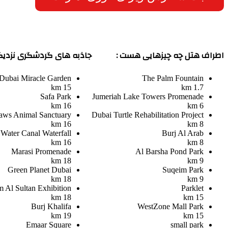
اطراف هتل چه چیزهایی هست :
جاذبه های گردشگری نزدیک
Dubai Miracle Garden
The Palm Fountain
15 km
1.7 km
Safa Park
Jumeriah Lake Towers Promenade
16 km
6 km
aws Animal Sanctuary
Dubai Turtle Rehabilitation Project
16 km
8 km
Water Canal Waterfall
Burj Al Arab
16 km
8 km
Marasi Promenade
Al Barsha Pond Park
18 km
9 km
Green Planet Dubai
Suqeim Park
18 km
9 km
 Al Sultan Exhibition
Parklet
18 km
15 km
Burj Khalifa
WestZone Mall Park
19 km
15 km
Emaar Square
small park