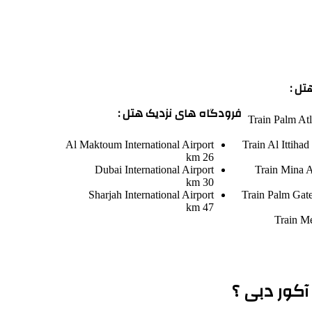
تل :
فرودگاه های نزدیک هتل :
Train
Palm Atl
Al Maktoum International Airport
Train
Al Ittihad
26 km
Dubai International Airport
Train
Mina A
30 km
Sharjah International Airport
Train
Palm Gate
47 km
Train
Me
آکور دبی ؟