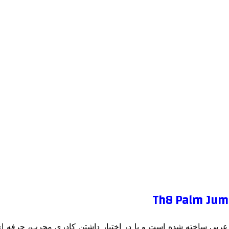
ر امارات متحده عربی ساخته شده است و با در اختیار داشتن کادری مجرب، حرف