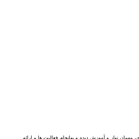
ه ای، مهمان نواز و آموزش دیده و بهانجام فعالیت ها و ارائه