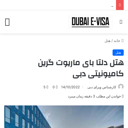
کد های تخفیف سایت
جستجو
منو
برای
خانه
/
هتل
هتل
هتل دلتا بای ماریوت گرین
کامیونیتی دبی
کارشناس ویزای دبی
14/10/2022
0
5
خواندن این مطلب 3 دقیقه زمان میبرد