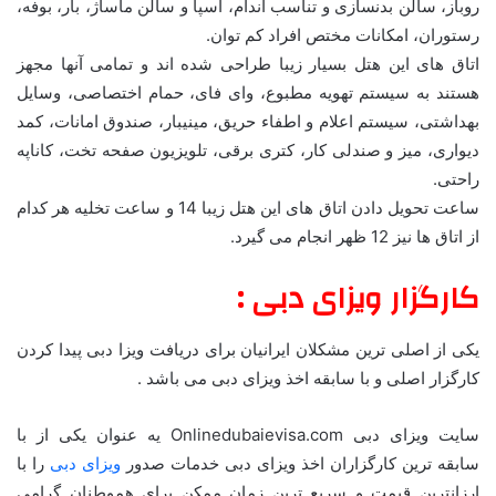
روباز، سالن بدنسازی و تناسب اندام، اسپا و سالن ماساژ، بار، بوفه،
رستوران، امکانات مختص افراد کم توان.
اتاق های این هتل بسیار زیبا طراحی شده اند و تمامی آنها مجهز
هستند به سیستم تهویه مطبوع، وای فای، حمام اختصاصی، وسایل
بهداشتی، سیستم اعلام و اطفاء حریق، مینیبار، صندوق امانات، کمد
دیواری، میز و صندلی کار، کتری برقی، تلویزیون صفحه تخت، کاناپه
راحتی.
ساعت تحویل دادن اتاق های این هتل زیبا 14 و ساعت تخلیه هر کدام
از اتاق ها نیز 12 ظهر انجام می گیرد.
کارگزار ویزای دبی :
یکی از اصلی ترین مشکلان ایرانیان برای دریافت ویزا دبی پیدا کردن
کارگزار اصلی و با سابقه اخذ ویزای دبی می باشد .
سایت ویزای دبی Onlinedubaievisa.com یه عنوان یکی از با
سابقه ترین کارگزاران اخذ ویزای دبی خدمات صدور
ویزای دبی
را با
ارزانترین قیمت و سریع ترین زمان ممکن برای هموطنان گرامی