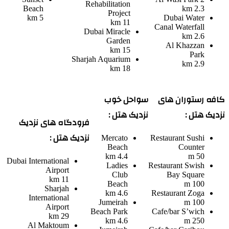
Rehabilitation
Beach
2.3 km
Project
5 km
Dubai Water
11 km
Canal Waterfall
Dubai Miracle
2.6 km
Garden
Al Khazzan
15 km
Park
Sharjah Aquarium
2.9 km
18 km
کافه رستوران های
سواحل خوب
نزدیک هتل :
نزدیک هتل :
فرودگاه های نزدیک
نزدیک هتل :
Mercato
Restaurant
Sushi
Beach
Counter
4.4 km
50 m
Dubai International
Ladies
Restaurant
Swish
Airport
Club
Bay Square
11 km
Beach
100 m
Sharjah
4.6 km
Restaurant
Zoga
International
Jumeirah
100 m
Airport
Beach Park
Cafe/bar
S’wich
29 km
4.6 km
250 m
Al Maktoum