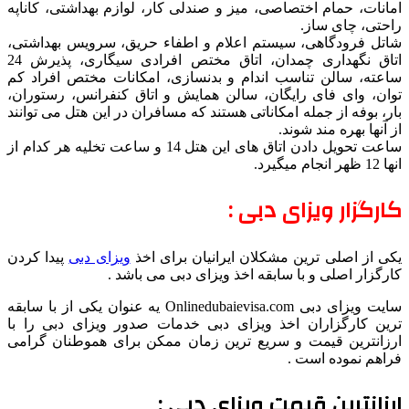
امانات، حمام اختصاصی، میز و صندلی کار، لوازم بهداشتی، کاناپه
راحتی، چای ساز.
شاتل فرودگاهی، سیستم اعلام و اطفاء حریق، سرویس بهداشتی،
اتاق نگهداری چمدان، اتاق مختص افرادی سیگاری، پذیرش 24
ساعته، سالن تناسب اندام و بدنسازی، امکانات مختص افراد کم
توان، وای فای رایگان، سالن همایش و اتاق کنفرانس، رستوران،
بار، بوفه از جمله امکاناتی هستند که مسافران در این هتل می توانند
از آنها بهره مند شوند.
ساعت تحویل دادن اتاق های این هتل 14 و ساعت تخلیه هر کدام از
انها 12 ظهر انجام میگیرد.
کارگزار ویزای دبی :
یکی از اصلی ترین مشکلان ایرانیان برای اخذ
ویزای دبی
پیدا کردن
کارگزار اصلی و با سابقه اخذ ویزای دبی می باشد .
سایت ویزای دبی Onlinedubaievisa.com یه عنوان یکی از با سابقه
ترین کارگزاران اخذ ویزای دبی خدمات صدور ویزای دبی را با
ارزانترین قیمت و سریع ترین زمان ممکن برای هموطنان گرامی
فراهم نموده است .
ارزانترین قیمت ویزای دبی :