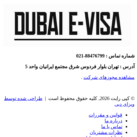
شماره تماس : 88476799-021
آدرس : تهران بلوار فردوس شرق مجتمع ایرانیان واحد 5
مشاهده مجوزهای شرکت
.
© کپی رایت 2026, کلیه حقوق محفوظ است |
طراحی شده توسط
ویزای دبی
قوانین و مقررات
درباره ما
تماس با ما
نظرات مشتریان