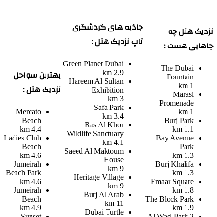
جاذبه های گردشگری
نزدیک هتل چه
تاپ نزدیک هتل :
جاهایی هست :
Green Planet Dubai
The Dubai
بهترین سواحل
2.9 km
Fountain
Hareem Al Sultan
1 km
نزدیک هتل :
Exhibition
Marasi
3 km
Promenade
Safa Park
Mercato
1 km
3.4 km
Beach
Burj Park
Ras Al Khor
4.4 km
1.1 km
Wildlife Sanctuary
Ladies Club
Bay Avenue
4.1 km
Beach
Park
Saeed Al Maktoum
4.6 km
1.3 km
House
Jumeirah
Burj Khalifa
9 km
Beach Park
1.3 km
Heritage Village
4.6 km
Emaar Square
9 km
Jumeirah
1.8 km
Burj Al Arab
Beach
The Block Park
11 km
4.9 km
1.9 km
Dubai Turtle
Sunset
Al Wasl Park 2