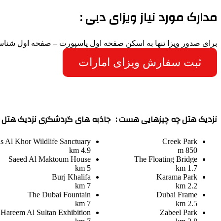
مدارک مورد نیاز ویزای دبی :
برای صدور ویزا تنها به اسکن صفحه اول پاسپورت – صفحه اول شناس
ثبت سفارش ویزای امارات
نزدیک هتل چه چیزهایی هست :
جاذبه های گردشگری نزدیک هتل :
s Al Khor Wildlife Sanctuary
Creek Park
4.9 km
850 m
Saeed Al Maktoum House
The Floating Bridge
5 km
1.7 km
Burj Khalifa
Karama Park
7 km
2.2 km
The Dubai Fountain
Dubai Frame
7 km
2.5 km
Hareem Al Sultan Exhibition
Zabeel Park