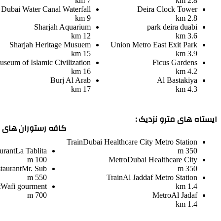
7 km
2.8 km
Dubai Water Canal Waterfall
Deira Clock Tower
9 km
2.8 km
Sharjah Aquarium
park deira duabi
12 km
3.6 km
Sharjah Heritage Musuem
Union Metro East Exit Park
15 km
3.9 km
seum of Islamic Civilization
Ficus Gardens
16 km
4.2 km
Burj Al Arab
Al Bastakiya
17 km
4.3 km
ایستاه های مترو نزدیک :
کافه رستوران های ن
Train
Dubai Healthcare City Metro Station
urant
La Tablita
350 m
100 m
Metro
Dubai Healthcare City
taurant
Mr. Sub
350 m
550 m
Train
Al Jaddaf Metro Station
t
Wafi gourment
1.4 km
700 m
Metro
Al Jadaf
1.4 km