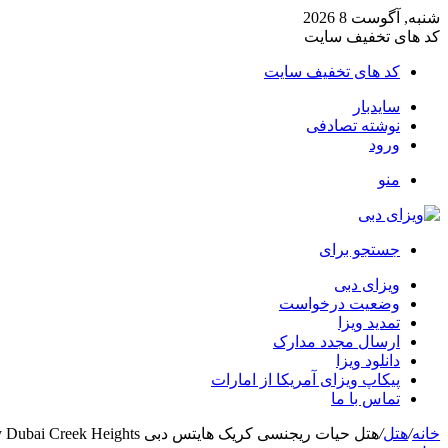
شنبه, آگوست 8 2026
کد های تخفیف سایت
کد های تخفیف سایت
سایدبار
نوشته تصادفی
ورود
منو
جستجو برای
ویزای دبی
وضعیت درخواست
تمدید ویزا
ارسال مجدد مدارک
دانلود ویزا
پیکاپ ویزای آمریکا از امارات
تماس با ما
خانه
/
هتل
/
هتل حیات ریجنسی کریک هایتس دبی Hyatt Regency Dubai Creek Heights