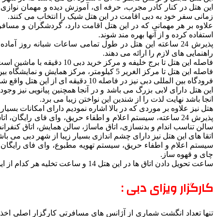
این هتل در کنار کادر مجرب، حرفه ای، آموزش دیده و مهمان نوازی 
زمانی سفر خود به دبی اقامت در این هتل شیک را انتخاب می کنند.
علاوه بر هر مهمانی که در این هتل اقامت دارد، گردشگران و مسافرا
استفاده کرده و از آنها بهره مند شوند.
پذیرش 24 ساعته این هتل در طول تمامی ساعات شبانه روز آم
راهنمایی های لازم را ارائه می دهند.
فاصله این هتل تا برج خلیفه و مرکز خرید دبی 10 دقیقه با ماشین است و به راحتی می توانید برای دیدن این مجموعه دسترسی داشته باشید.
فاصله این هتل تا مرکز الغریر 5 کیلومتر، مرکز همایش و نمایشگاه بین المللی دبی 7 کیلومتر، ساحل جمیرا 20 دقیقه با ماشین می باشد.
فرودگاه بین المللی دبی نیز در فاصله 10 دقیقه ای از این هتل واقع شده است.
این هتل دارای لابی بزرگ می باشد و در آنجا همچنین پیانویی نیز وج
انجا باشد نهایت لذت را از شندین این نواختن زیبا می برد.
هتل نیز علاوه بر موردی که در بالا اشاره نمودیم دارای امکانات بسیاری
پذیرش 24 ساعته، سیستم اعلام و اطفاء حریق، وای فای رایگان
سالن تناسب اندام و بدنسازی، اتاق ماساژ، سالن همایش، اتاق کنفرا
اتقا های این هتل نیز دارای چشم اندازی بسیار زیبا از شهر دبی می با
سیستم اعلام و اطفاء حریق، سیستم تهویه مطبوع، وای فای رایگان، 
چای و قهوه ساز.
ساعت تحویل دادن اتاق ها در این هتل 14 و ساعت تخلیه هر کدام از این اتاق ها 12 ظهر انجام می شود.
کارگزار ویزای دبی :
تنها تعداد انگشت شماری از آژانس های مسافرتی کارگزار اصلی اخذ و