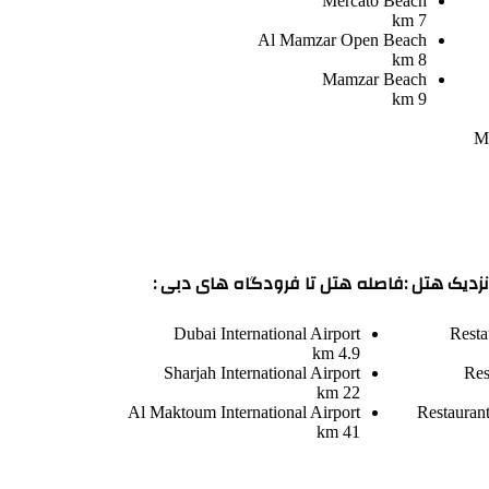
Mercato Beach
7 km
Al Mamzar Open Beach
8 km
Mamzar Beach
9 km
Mu
زدیک هتل :
فاصله هتل تا فرودگاه های دبی :
Dubai International Airport
Resta
4.9 km
Sharjah International Airport
Res
22 km
Al Maktoum International Airport
Restauran
41 km