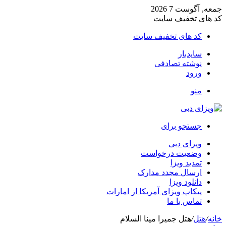
جمعه, آگوست 7 2026
کد های تخفیف سایت
کد های تخفیف سایت
سایدبار
نوشته تصادفی
ورود
منو
جستجو برای
ویزای دبی
وضعیت درخواست
تمدید ویزا
ارسال مجدد مدارک
دانلود ویزا
پیکاپ ویزای آمریکا از امارات
تماس با ما
خانه
/
هتل
/
هتل جمیرا مینا السلام