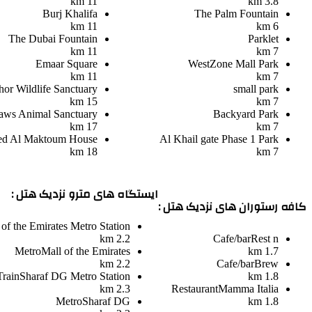
11 km
3.8 km
Burj Khalifa
The Palm Fountain
11 km
6 km
The Dubai Fountain
Parklet
11 km
7 km
Emaar Square
WestZone Mall Park
11 km
7 km
or Wildlife Sanctuary
small park
15 km
7 km
aws Animal Sanctuary
Backyard Park
17 km
7 km
ed Al Maktoum House
Al Khail gate Phase 1 Park
18 km
7 km
ایستگاه های مترو نزدیک هتل :
کافه رستوران های نزدیک هتل :
 of the Emirates Metro Station
2.2 km
Cafe/bar
Rest n
Metro
Mall of the Emirates
1.7 km
2.2 km
Cafe/bar
Brew
Train
Sharaf DG Metro Station
1.8 km
2.3 km
Restaurant
Mamma Italia
Metro
Sharaf DG
1.8 km