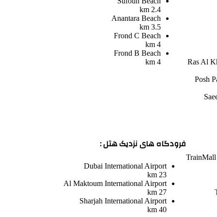
Sufouh Beach
2.4 km
Anantara Beach
3.5 km
Frond C Beach
4 km
Frond B Beach
4 km
Ras Al Kh
Posh P
Sae
فرودگاه های نزدیک هتل :
Train
Mall
Dubai International Airport
23 km
Al Maktoum International Airport
27 km
Sharjah International Airport
40 km