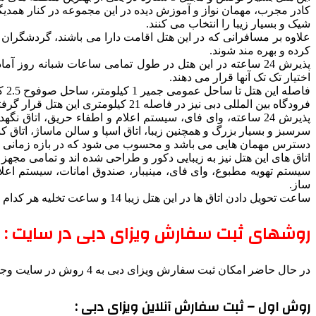
کادر مجرب، مهمان نواز و آموزش دیده در این مجموعه در کنار همدیگر
شیک و بسیار زیبا را انتخاب می کنند.
علاوه بر مسافرانی که در این هتل اقامت دارا می باشند، گردشگران م
کرده و بهره مند شوند.
پذیرش 24 ساعته در این هتل در طول تمامی ساعات شبانه روز آ
اختیار تک تک آنها قرار می دهند.
فاصله این هتل تا ساحل عمومی جمیر 1 کیلومتر، ساحل صوفوح 2.5 کیلومتر، برج العرب 700 متر می باشد.
فرودگاه بین المللی دبی نیز در فاصله 21 کیلومتری این هتل قرار گرفته است و دسترسی به آن بوسیله تاکسی و شاتل فرودگاهی هتل به راحتی امکان پذیر می باشد.
پذیرش 24 ساعته، وای فای، سیستم اعلام و اطفاء حریق، اتاق
سرسبز و بسیار بزرگ و همچنین زیبا، اتاق اسپا و سالن ماساژ، اتاق
دسترس مهمان هایی می باشد و محسوب می شود که در بازه زمانی سفر
اتاق های این هتل نیز به زیبایی دکور و طراحی شده اند و تمامی مجهز 
سیستم تهویه مطبوع، وای فای، مینیبار، صندوق امانات، سیستم اعل
ساز.
ساعت تحویل دادن اتاق ها در این هتل زیبا 14 و ساعت تخلیه هر کدام از این اتاق ها 12 ظهر انجام می شود.
روشهای ثبت سفارش ویزای دبی در سایت :
در حال حاضر امکان ثبت سفارش ویزای دبی به 4 روش در سایت وجود دارد
روش اول – ثبت سفارش آنلاین ویزای دبی :