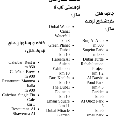
توریستی تاپ تا
جاذبه های
هتل :
گردشگری نزدیک
Dubai Water
هتل :
Canal
Waterfall
8 km
Burj Al Arab
کافه و رستوران های
Green Planet
500 m
نزدیک هتل :
Dubai
Suqeim Park
10 km
900 m
Hareem Al
Dubai Turtle
Cafe/bar
Rest n
Sultan
Rehabilitation
850 m
Exhibition
Project
Cafe/bar
Brew
10 km
1.2 km
900 m
Burj Khalifa
Al Barsha
Restaurant
Mamma
10 km
Pond Park
Italia
The Dubai
4.3 km
900 m
Fountain
Parklet
Cafe/bar
Single Fin
10 km
6 km
Cafe
Emaar Square
Al Quoz Park
1 km
11 km
3
Restaurant
Al
Dubai Miracle
6 km
Shawerma Al
Garden
small park