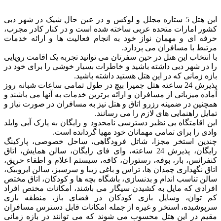
این هتل 5 ستاره مجلل و لوکس و در عین حال شیک در شهر دبی
کشور امارات متحده عربی ساخته شده است و در کنار کادر مجرب،
حرفه ای و مهمان نواز خود به انجام فعالیت ها و ارائه خدمات
مرتبط با مسافران می پردازد.
با انتخاب این هتل در حین سفرتان می توانید تجربه یک اقامت رویایی
را در شهر دبی داشته باشید و خاطرات بسیار خوشی را برای خود در
بازه زمانی که در این هتل هستید داشته باشید.
پذیرش 24 ساعته هتل جمیرا بیچ در طول تمامی ساعات شبانه روز
آماده میزبانی از مسافران و ارائه برترین خدمات به آنها می باشند و
همچنین در ضمینه رزرو اتاق و هتل نیز به مسافران در صورت نیاز و
تمایل راهنمایی های لازم را می رسانند.
این اقامتگاه بی ‌نظیر دسترسی نامحدود و رایگان به پارک آبی وایلد
وادی را برای تمامی مهمانان خود مهیا گردانده است.
چندین استخر مجزا، شاتل فرودگاهی، ساحل خصوصی، پارکینگ
رایگان، پذیرش 24 ساعته، وای فای رایگان، سالن همایش، اتاق
کنفرانس، بار، بوفه، رستوران، کافه، سیستم اعلام و اطفاء حریق،
اتاق نگهداری چمدان ها، تراس و باغی زیبا و سرسبز، سالن ایروبیک،
سالن تناسب اندام و بدنسازی، باشگاه بچه‌ ها و کودکان، اتاق مختص
افرادی که مایل به کشیدن سیگار می باشند، امکانات مختص افراد
کم توان، وسایل بازی کودکان در فضای باز، منطقه بازی
سرپوشیده، استخر و غیره از جمله امکانات قابل دسترس مسافران
مقیم در این هتل محسوب می شوند که می توانند در بازه زمانی