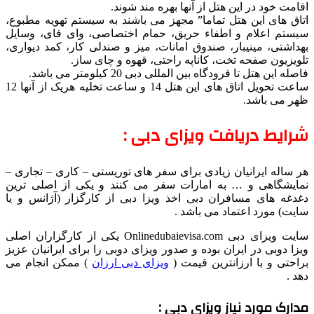
اقامت خود در این هتل از آنها بهره مند شوند.
اتاق های این هتل تماما” مجهز می باشند به سیستم تهویه مطبوع،
سیستم اعلام و اطفاء حریق، حمام اختصاصی، وای فای، وسایل
بهداشتی، مینیبار، صندوق امانات، میز و صندلی کار، کمد دیواری،
تلویزیون صفحه تخت، کاناپه راحتی، قهوه و چای ساز.
فاصله این هتل تا فرودگاه بین المللی دبی 20 کیلومتر می باشد.
ساعت تحویل اتاق های این هتل 14 و ساعت تخلیه هریک از آنها 12
ظهر می باشد.
شرایط دریافت ویزای دبی :
هر ساله ایرانیان زیادی برای سفر های توریستی – کاری – تجاری –
نمایشگاهی و … به امارات سفر می کنند و یکی از اصلی ترین
دغدغه های مسافران دبی اخذ ویزا دبی از کارگزار (آژانس و یا
سایت) مورد اعتماد می باشد .
سایت ویزای دبی Onlinedubaievisa.com یکی از کارگزاران اصلی
ویزا دوبی در ایران بوده و صدور ویزای دوبی را برای ایرانیان عزیز
براحتی و با ارزانترین قیمت (
ویزای دبی ارزان
) ممکن انجام می
دهد .
مدارک مورد نیاز ویزای دبی :