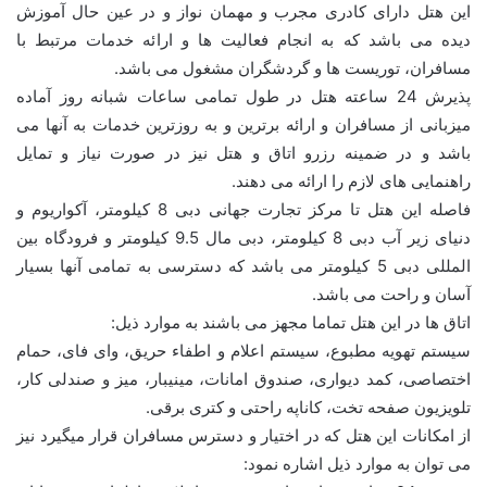
این هتل دارای کادری مجرب و مهمان نواز و در عین حال آموزش
دیده می باشد که به انجام فعالیت ها و ارائه خدمات مرتبط با
مسافران، توریست ها و گردشگران مشغول می باشد.
پذیرش 24 ساعته هتل در طول تمامی ساعات شبانه روز آماده
میزبانی از مسافران و ارائه برترین و به روزترین خدمات به آنها می
باشد و در ضمینه رزرو اتاق و هتل نیز در صورت نیاز و تمایل
راهنمایی های لازم را ارائه می دهند.
فاصله این هتل تا مرکز تجارت جهانی دبی 8 کیلومتر، آکواریوم و
دنیای زیر آب دبی 8 کیلومتر، دبی مال 9.5 کیلومتر و فرودگاه بین
المللی دبی 5 کیلومتر می باشد که دسترسی به تمامی آنها بسیار
آسان و راحت می باشد.
اتاق ها در این هتل تماما مجهز می باشند به موارد ذیل:
سیستم تهویه مطبوع، سیستم اعلام و اطفاء حریق، وای فای، حمام
اختصاصی، کمد دیواری، صندوق امانات، مینیبار، میز و صندلی کار،
تلویزیون صفحه تخت، کاناپه راحتی و کتری برقی.
از امکانات این هتل که در اختیار و دسترس مسافران قرار میگیرد نیز
می توان به موارد ذیل اشاره نمود: