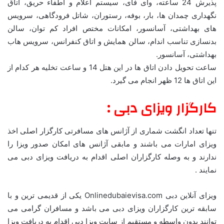
پذیرش 24 ساعته، وای فای، سیستم اعلام و اطفاء حریق، اتاق
نگهداری چمدان ها، بار، بوفه، رستوران، شاتل فرودگاهی، سرویس
های بهداشتی، آسانسور، امکانات مختص افراد کم توان، سالن
بدنسازی تناسب اندام، سالن همایش و اتاق کنفرانس، سرویس هاب
بهداشتی، آسانسور.
ساعت تحویل دادن اتاق ها در این هتل 14 و ساعت تخلیه هر کدام از
این اتاق ها 12 ظهر انجام می گیرد.
کارگزار ویزای دبی :
تنها تعداد انگشت شماری از آژانس های مسافرتی کارگزار اصلی اخذ
ویزای امارات می باشند و مابقی آژانس های امکان صدور ویزا را
ندارند و به وصله کارگزاران اصلی اقدام به دریافت ویزای دبی می
نمایند .
ویزای آنلاین دبی Onlinedubaievisa.com یکی از قدیمی ترین و با
سابقه ترین کارگزاران ویزای دبی می باشد و مسافران گرامی می
توانند بدون واسطه و مستقیم از سایت ویزا دبی اقدام به دریافت ویزا