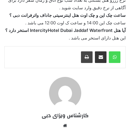
نرخ رزرو هتل بستگی به تعداد شب نوع اتاق و زمان سفر دارد برای
آگاهی از نرخ دقیق وارد سایت شوید .
ساعت چک این و چک اوت هتل اینترسیتی جاداف واترفرانت دبی ؟
ساعت چک این 14:00 و ساعت ک اوت 12:00 می باشد .
آیا هتل IntercityHotel Dubai Jaddaf Waterfront استخر دارد ؟
این هتل دارای استخر می باشد .
واتس آپ
اشتراک گذاری از طریق ایمیل
چاپ
کارشناس ویزای دبی
وبسایت