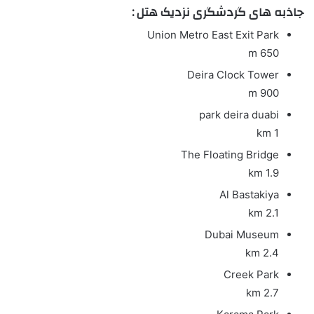
جاذبه های گردشگری نزدیک هتل :
Union Metro East Exit Park
650 m
Deira Clock Tower
900 m
park deira duabi
1 km
The Floating Bridge
1.9 km
Al Bastakiya
2.1 km
Dubai Museum
2.4 km
Creek Park
2.7 km