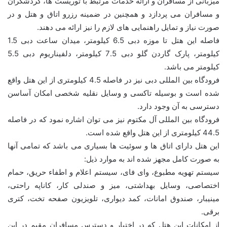
میزبانی از مسافران و ارائه خدمات مرتبط با توریست ها، گردشگران
و مسافران می پردازد و همچنین در ضمینه رزرو اتاق و هتل و در
صورت نیاز و تمایل راهنمایی های لازم را نیز ارائه می دهند.
فاصله این هتل تا موزه دبی 6.5 کیلومتر، میدان ساعت دبی 1.5
کیلومتر، پارک گاردن گلو دبی 7.5 کیلومتر، دلفیناریوم دبی 5.5
کیلومتر می باشد.
فرودگاه بین المللی دبی نیز در فاصله 4.5 کیلومتری از این هتل واقع
شده است و بوسیله تاکسی و وسایل نقلیه شخصی امکان آساسن
دسترسی به آن وجود دارد.
فرودگاه بین المللی آل مکتوم نیز می توان اشاره نمود که در فاصله
44.5 کیلومتری از این هتل واقع شده است.
این هتل دارای اتاق ها و سوئیت ها بسیاری می باشد که تمامی آنها
به صورت کامل مجهز شده اند به موارد ذیل:
سیستم تهویه مطبوع، وای فای، سیستم اعلام و اطفاء حریق، حمام
اختصاصی، وسایل بهداشتی، میز و صندلی کار، کاناپه راحتی،
مینیبار، صندوق امانات، کمد دیواری، تلویزیون صفحه تخت، کتری
برقی.
از امکانات این هتل که در اختیار و دسترس مسافران مقیم در این