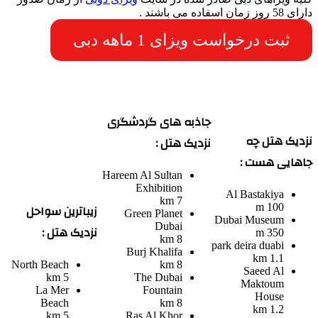
دارای 58 روز زمان اسفاده می باشند .
ثبت درخواست ویزای 1 ماهه دبی
جاذبه های گردشگری
نزدیک هتل چه
نزدیک هتل :
جاهایی هست :
Hareem Al Sultan
Exhibition
Al Bastakiya
7 km
زیباترین سواحل
100 m
Green Planet
Dubai Museum
Dubai
نزدیک هتل :
350 m
8 km
park deira duabi
Burj Khalifa
1.1 km
North Beach
8 km
Saeed Al
5 km
The Dubai
Maktoum
La Mer
Fountain
House
Beach
8 km
1.2 km
5 km
Ras Al Khor