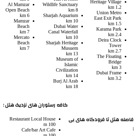
Heritage Village
Al Mamzar
Wildlife Sanctuary
1.2 km
Open Beach
8 km
Union Metro
6 km
Sharjah Aquarium
East Exit Park
Mamzar
10 km
1.5 km
Beach
Dubai Water
Karama Park
7 km
Canal Waterfall
2.4 km
Mercato
10 km
Deira Clock
Beach
Sharjah Heritage
Tower
7 km
Musuem
2.7 km
13 km
The Floating
Museum of
Bridge
Islamic
3 km
Civilization
Dubai Frame
14 km
3.2 km
Burj Al Arab
18 km
کافه رستوران های نزدیک هتل :
فاصله هتل تا فرودگاه های بی
Restaurant
Local House
100 m
:
Cafe/bar
Art Cafe
100 m