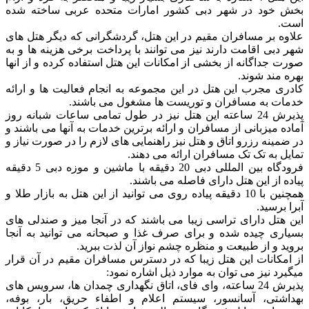
بخش خود در شهر دبی کشور امارات متحده عربی ساخته شده
است.
علاوه بر مسافران مقیم در این هتل، گردشگرانی که دیگر هتل های
شهر دبی اقامت دارند نیز می توانند با پرداخت برخی هزینه ها و به
صورت جداگانه از بخشی از امکانات این هتل استفاده کرده و از انها
بهره مند شوند.
کادری مجرب این هتل در این مجموعه به انجام فعالیت ها و ارائه
خدمات به مسافران و توریست ها مشغول می باشند.
پذیرش 24 ساعته این هتل نیز در طول تمامی ساعات شبانه روز
آماده میزبانی از مسافران و ارائه برترین خدمات به آنها می باشند و
در ضمینه رزرو اتاق و هتل نیز راهنمایی های لازم را در صورت نیاز و
تمایل به تک تک مسافران ارائه می دهند.
فرودگاه بین المللی دبی 20 دقیقه با ماشین و موزه دبی 5 دقیقه
پیاده از این هتل دارای فاصله می باشند.
همچنین با 10 دقیقه پیاده روی می توانید از این هتل به بازار طلا و
آبرا برسید.
این هتل دارای تراسی زیبا می باشند که در آنجا میز و صندلی های
بسیاری چیده شده و برای صرف غذا و صبحانه می توانید به آنجا
بروید و از طبیعت و منظره چشم نواز آن لذت ببرید.
از امکانات این هتل زیبا که در دسترس مسافران مقیم در آن قرار
میگیرد نیز می توان به موارد ذیل اشاره نمود:
پذیرش 24 ساعته، وای فای، اتاق نگهداری چمدان ها، سرویس های
بهداشتی، آسانسور، سیستم اعلام و اطفاء حریق، بار، بوفه،