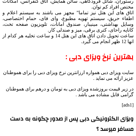
رستوران، شاتل فرودگاهی، سالن همایش، اتاق کنفرانس، امکانات
مختص افراد کم توان.
اتاق های این هتل نیز تماما” مجهز می باشند به سیستم اعلام و
اطفاء حریق، سیستم تهویه مطبوع، وای فای، حمام اختصاصی،
وسایل بهداشتی، مینیبار، صندوق امانات، تلویزیون صفحه تخت،
کاناپه راحای، کتری برقی، میز و صندلی کار.
ساعت تحویل دادن اتاق های این هتل 14 و ساعت تخلیه هر کدام از
انها 12 ظهر انجام می گیرد.
بهترین نرخ ویزای دبی :
سایت ویزای دبی همواره ارزانترین نرخ ویزای دبی را برای هموطنان
عزیز ارائه می نماید .
در زیر قیمت بروزشده ویزای دبی به تومان و درهم برای هموطنان
گرامی قابل مشاده می باشد .
[ads1]
ویزای الکترونیکی دبی پس از صدور چگونه به دست
مسافر میرسد ؟