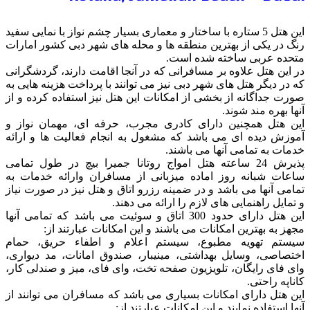
این هتل 5 ستاره با ساختار و معماری بسیار چشم نواز با نمایی سفید
رنگ در یکی از بهترین منطقه ها و محله های شهر دبی کشور امارات
متحده عربی ساخته شده است.
در این هتل علاوه بر مسافرانی که در آنجا اقامت دارند، گردشگرانی
که در دیگر هتل های شهر دبی نیز می توانند با پرداخت هزینه هایی به
صورت جداگانه از بخشی از امکانات این هتل نیز استفاده کرده و از
آنها بهره مند شوند.
این هتل همچنین دارای کادری مجرب، حرفه ای، مهمان نواز و
آموزش دیده ای می باشد که مشغول به انجام فعالیت ها و ارائه
خدمات به تمامی آنها می باشند.
پذیرش 24 ساعته هتل امواج روتانا جمیرا بیچ در طول تمامی
ساعات شبانه روز اماده میزبانی از مسافران وارائه خدمات به
تمامی آنها می باشد و در ضمینه رزرو اتاق و هتل نیز در صورت نیاز
و تمایل راهنمایی های لازم را ارائه می دهند.
این هتل دارای حدود 300 اتاق و سوئیت می باشد که تمامی آنها
مجهز به بهترین امکانات می باشند و این امکانات عبارتند از:
سیستم تهویه مطبوع، سیستم اعلام و اطفاء حریق، حمام
اختصاصی، وسایل بهداشتی، مینیبار، صندوق امانات، مد دیواری،
وای فای رایگان، تلویزیون صفحه تخت، وای فای، میز و صندلی کار،
کاناپه راحتی.
این هتل دارای امکانات بسیاری می باشد که مسافران می توانند از
آنها استفاده نمایند و این امکانات عبارتند از: