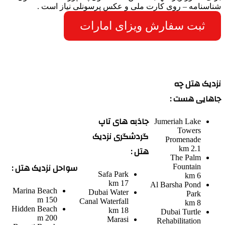
شناسنامه – روی کارت ملی و عکس پرسونلی نیاز است .
ثبت سفارش ویزای امارات
نزدیک هتل چه
جاهایی هست :
جاذبه های تاپ
Jumeriah Lake
Towers
گردشگری نزدیک
Promenade
هتل :
2.1 km
The Palm
سواحل نزدیک هتل :
Fountain
Safa Park
6 km
17 km
Al Barsha Pond
Marina Beach
Dubai Water
Park
150 m
Canal Waterfall
8 km
Hidden Beach
18 km
Dubai Turtle
200 m
Marasi
Rehabilitation