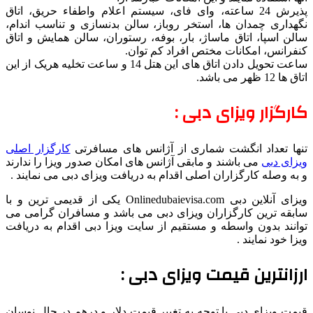
پذیرش 24 ساعته، وای فای، سیستم اعلام واطفاء حریق، اتاق
نگهداری چمدان ها، استخر روباز، سالن بدنسازی و تناسب اندام،
سالن اسپا، اتاق ماساژ، بار، بوفه، رستوران، سالن همایش و اتاق
کنفرانس، امکانات مختص افراد کم توان.
ساعت تحویل دادن اتاق های این هتل 14 و ساعت تخلیه هریک از این
اتاق ها 12 ظهر می باشد.
کارگزار ویزای دبی :
تنها تعداد انگشت شماری از آژانس های مسافرتی
کارگزار اصلی
ویزای دبی
می باشند و مابقی آژانس های امکان صدور ویزا را ندارند
و به وصله کارگزاران اصلی اقدام به دریافت ویزای دبی می نمایند .
ویزای آنلاین دبی Onlinedubaievisa.com یکی از قدیمی ترین و با
سابقه ترین کارگزاران ویزای دبی می باشد و مسافران گرامی می
توانند بدون واسطه و مستقیم از سایت ویزا دبی اقدام به دریافت
ویزا خود نمایند .
ارزانترین قیمت ویزای دبی :
قیمت ویزای دبی با توجه به تغییر قیمت دلار و درهم در حال نوسان