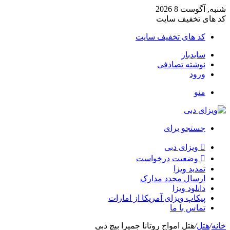
شنبه, آگوست 8 2026
کد های تخفیف سایت
کد های تخفیف سایت
سایدبار
نوشته تصادفی
ورود
منو
جستجو برای
ویزای دبی
وضعیت درخواست
تمدید ویزا
ارسال مجدد مدارک
دانلود ویزا
پیکاپ ویزای آمریکا از امارات
تماس با ما
خانه
/
هتل
/
هتل امواج روتانا جمیرا بیچ دبی