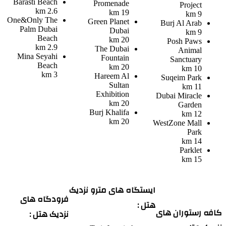
Barasti Beach
Promenade
Project
2.6 km
19 km
9 km
One&Only The
Green Planet
Burj Al Arab
Palm Dubai
Dubai
9 km
Beach
20 km
Posh Paws
2.9 km
The Dubai
Animal
Mina Seyahi
Fountain
Sanctuary
Beach
20 km
10 km
3 km
Hareem Al
Suqeim Park
Sultan
11 km
Exhibition
Dubai Miracle
20 km
Garden
Burj Khalifa
12 km
20 km
WestZone Mall
Park
14 km
Parklet
15 km
ایستگاه های مترو نزدیک
فرودگاه های
هتل :
کافه رستوران های
نزدیک هتل :