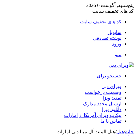
پنج‌شنبه, آگوست 6 2026
کد های تخفیف سایت
کد های تخفیف سایت
سایدبار
نوشته تصادفی
ورود
منو
جستجو برای
ویزای دبی
وضعیت درخواست
تمدید ویزا
ارسال مجدد مدارک
دانلود ویزا
پیکاپ ویزای آمریکا از امارات
تماس با ما
خانه
/
هتل
/
هتل المنت آل مینا دبی امارات