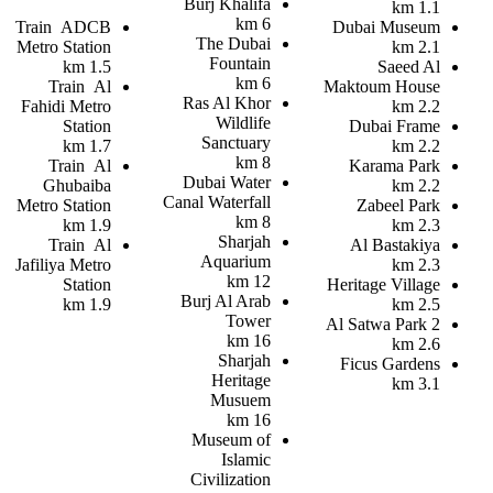
Burj Khalifa
1.1 km
6 km
Train
ADCB
Dubai Museum
The Dubai
Metro Station
2.1 km
Fountain
1.5 km
Saeed Al
6 km
Train
Al
Maktoum House
Ras Al Khor
Fahidi Metro
2.2 km
Wildlife
Station
Dubai Frame
Sanctuary
1.7 km
2.2 km
8 km
Train
Al
Karama Park
Dubai Water
Ghubaiba
2.2 km
Canal Waterfall
Metro Station
Zabeel Park
8 km
1.9 km
2.3 km
Sharjah
Train
Al
Al Bastakiya
Aquarium
Jafiliya Metro
2.3 km
12 km
Station
Heritage Village
Burj Al Arab
1.9 km
2.5 km
Tower
Al Satwa Park 2
16 km
2.6 km
Sharjah
Ficus Gardens
Heritage
3.1 km
Musuem
16 km
Museum of
Islamic
Civilization