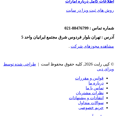
اطلاعات کامل درباره امارات
روش های ثبت ویزا در سایت
شماره تماس : 88476799-021
آدرس : تهران بلوار فردوس شرق مجتمع ایرانیان واحد 5
مشاهده مجوزهای شرکت
.
© کپی رایت 2026, کلیه حقوق محفوظ است |
طراحی شده توسط
ویزای دبی
قوانین و مقررات
درباره ما
تماس با ما
نظرات مشتریان
انتقادات و پیشنهادات
سوالات متداول
حریم خصوصی