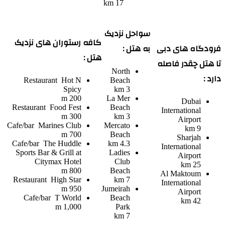
17 km
سواحل نزدیک
کافه رستوران های نزدیک
فرودگاه های دبی
به هتل :
هتل :
تا هتل چقدر فاصله
North
دارد :
Restaurant
Hot N
Beach
Spicy
3 km
200 m
La Mer
Dubai
Restaurant
Food Fest
Beach
International
300 m
3 km
Airport
Cafe/bar
Marines Club
Mercato
9 km
700 m
Beach
Sharjah
Cafe/bar
The Huddle
4.3 km
International
Sports Bar & Grill at
Ladies
Airport
Citymax Hotel
Club
25 km
800 m
Beach
Al Maktoum
Restaurant
High Star
7 km
International
950 m
Jumeirah
Airport
Cafe/bar
T World
Beach
42 km
1,000 m
Park
7 km