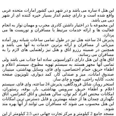
این هتل 4 ساره می باشد و در شهر دبی کشور امارات متحده عربی
واقع شده است و دارای چشم انداز بسیار خیره کننده ای از شهر
دبی می باشد.
این مجموعه با در اختیار داشتن کادری مجرب و مهمان نواز به انجام
فعالیت ها و ارائه خدمات مرتبط با مسافران و توریست ها می
پردازد.
پذیرش 24 ساعته هتل نیز در طول تمامی ساعات شبانه روز آماده
میزبانی از مسافران و ارائه برترین خدمات به آنها می باشد و
همچنین در ضمینه رزرو اتاق و هتل نیز راهنمایی های لازم را به
مسافران می رسانند.
اتاق های این هتل دارای دکوراسیونی ساده اما جذاب می باشد ولی
تمامی آنها مجهز هستند به سیستم تهویه مطبوع، سیستم اعلام و
اطفاء حریق، حمام اختصاصی، وای فای، وسایل بهداشتی، مینیبار،
صندوق امانات، میز و صندلی کار، کمد دیواری، تلویزیون صفحه
تخت، کاناپه راحتی، قهوه و چای ساز.
استخر روباز، شاتل فرودگاهی، پذیرش 24 ساعته، وای فای، سیستم
اعلام و اطفاء حریق، سرویس بهداشتی، بار، بوفه، رستوران،
امکانات مختص افراد کم توان، سالن همایش و اتاق کنفرانس، اتاق
نگهداری چمدان ها از جمله مهمترین و قابل دسترس ترین امکانات
این هتل محسوب می شوند که مسافران می توانند از آنها بهره مند
شوند.
مسجد جامع 2 کیلومتر و مرکز تجارت جهانی دبی 2.5 کیلومتر از این