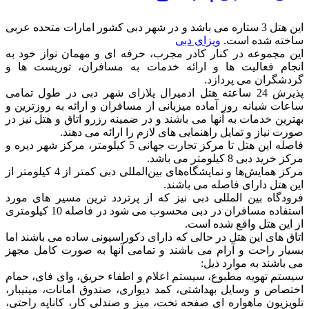
این هتل 3 ستاره می باشد و در شهر دبی کشور امارات متحده عربی
ساخته شده است.
ویزای دبی
این مجموعه در کنار کادر مجرب، حرفه ای و مهمان نواز خود به
انجام فعالیت ها و ارائه خدمات به مسافران، توریست ها و
گردشگران می پردازد.
پذیرش 24 ساعته هتل ادمیرال پلازای شهر دبی در طول تمامی
ساعات شبانه روز آماده میزبانی از مسافران و ارائه به روزترین و
بهترین خدمات به آنها می باشند و در ضمینه رزرو اتاق و هتل نیز در
صورت نیاز و تمایل راهنمایی های لازم را ارائه می دهند.
فاصله این هتل تا مرکز تجارت جهانی 5 کیلومتر، مرکز شهر دیره و
مرکز خرید دبی 8 کیلومتر می باشد.
مرکز همایش‌ها و نمایشگاه‌های بین‌المللی دبی کمتر از 4 کیلومتر از
این هتل دارای فاصله می باشند.
فرودگاه بین المللی دبی نیز که از پرتردد ترین مسیر های مورد
استفاده مسافران در دبی محسوب می شود در فاصله 10 کیلومتری
از این هتل واقع شده است.
اتاق های این هتل در حالی که دارای دکوراسیونی ساده می باشند اما
بسیار راحت و آرام می باشند و تمامی آنها به صورت کامل مجهز
می باشند به موارد ذیل:
سیستم تهویه مطبوع، سیستم اعلام و اطفاء حریق، وای فای، حمام
اختصاص و وسایل بهداشتی، کمد دیواری، صندوق امانات، مینیبار،
تلویزیون ماهواره ای صفحه تخت، میز و صندلی کار، کاناپه راحتی،