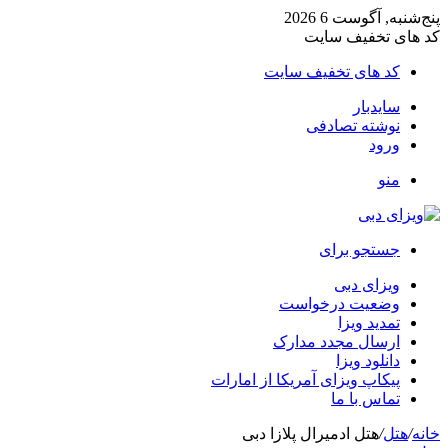
پنج‌شنبه, آگوست 6 2026
کد های تخفیف سایت
کد های تخفیف سایت
سایدبار
نوشته تصادفی
ورود
منو
جستجو برای
ویزای دبی
وضعیت درخواست
تمدید ویزا
ارسال مجدد مدارک
دانلود ویزا
پیکاپ ویزای آمریکا از امارات
تماس با ما
خانه
/
هتل
/
هتل ادمیرال پلازا دبی