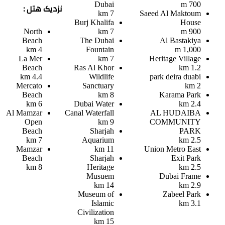
Dubai
700 m
نزدیک هتل :
7 km
Saeed Al Maktoum
Burj Khalifa
House
North
7 km
900 m
Beach
The Dubai
Al Bastakiya
4 km
Fountain
1,000 m
La Mer
7 km
Heritage Village
Beach
Ras Al Khor
1.2 km
4.4 km
Wildlife
park deira duabi
Mercato
Sanctuary
2 km
Beach
8 km
Karama Park
6 km
Dubai Water
2.4 km
Al Mamzar
Canal Waterfall
AL HUDAIBA
Open
9 km
COMMUNITY
Beach
Sharjah
PARK
7 km
Aquarium
2.5 km
Mamzar
11 km
Union Metro East
Beach
Sharjah
Exit Park
8 km
Heritage
2.5 km
Musuem
Dubai Frame
14 km
2.9 km
Museum of
Zabeel Park
Islamic
3.1 km
Civilization
15 km