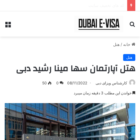
کد های تخفیف سایت
جستجو
منو
برای
خانه
/
هتل
هتل
هتل آپارتمان سها مینا رشید دبی
کارشناس ویزای دبی
08/11/2022
0
50
خواندن این مطلب 3 دقیقه زمان میبرد