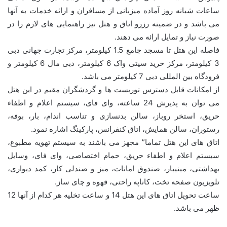
ساعات شبانه روز آماده میزبانی از مسافران و ارائه خدمات به آنها
می باشد و در ضمینه رزرو اتاق و هتل نیز راهنمایی های لازم را در
صورت نیاز و تمایل ارائه می دهند.
فاصله این هتل تا مسجد جامع 1.5 کیلومتر، مرکز تجارت جهانی دبی
3 کیلومتر، مرکز خرید سیتی واک 6 کیلومتر، دبی مال 6 کیلومتر و
فرودگاه بین المللی دبی 7 کیلومتر می باشد.
از امکانات قابل دسترس توریست ها و گردشگران مقیم در این هتل
می توان به پذیرش 24 ساعته، وای فای، سیستم اعلام و اطفاء
حریق، استخر روباز، سالن بدنسازی و تناسب اندام، بار، بوفه،
رستوران، سالن همایش، اتاق کنفرانس، پارکینگ اشاره نمود.
اتاق های این هتل تماما” مجهز می باشند به سیستم تهویه مطبوع،
سیستم اعلام و اطفاء حریق، حمام اختصاصی، وای فای، وسایل
بهداشتی، مینیبار، صندوق امانات، میز و صندلی کار، کمد دیواری،
تلویزیون صفحه تخت، کاناپه راحتی، قهوه و چای ساز.
ساعت تحویل اتاق های این هتل 14 و ساعت تخلیه هر کدام از آنها 12
ظهر می باشد.