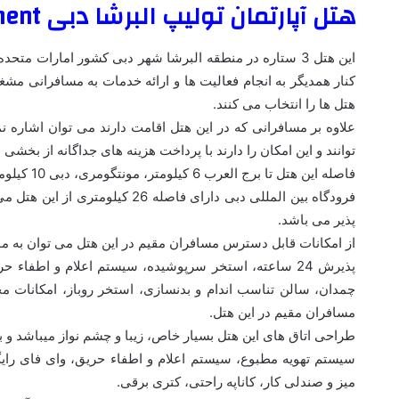
هتل آپارتمان تولیپ البرشا دبی Tulip Al Barsha Hotel Apartment
این هتل 3 ستاره در منطقه البرشا شهر دبی کشور امارات 
کنار همدیگر به انجام فعالیت ها و ارائه خدمات به مسافرانی مش
هتل ها را انتخاب می کنند.
علاوه بر مسافرانی که در این هتل اقامت دارند می توان اشاره 
توانند و این امکان را دارند با پرداخت هزینه های جداگانه از بخشی
فاصله این هتل تا برج العرب 6 کیلومتر، مونتگومری، دبی 10 کیلومتر می باشد.
فرودگاه بین المللی دبی دارای فا
پذیر می باشد.
از امکانات قابل دسترس مسافران مقیم در این هتل می توان به موار
پذیرش 24 ساعته، استخر سرپوشیده، سیستم اعلام و اطفا
چمدان، سالن تناسب اندام و بدنسازی، استخر روباز، امکانات مخ
مسافران مقیم در این هتل.
طراحی اتاق های این هتل بسیار خاص، زیبا و چشم نواز میباشد و ب
سیستم تهویه مطبوع، سیستم اعلام و اطفاء حریق، وای فای رایگا
میز و صندلی کار، کاناپه راحتی، کتری برقی.