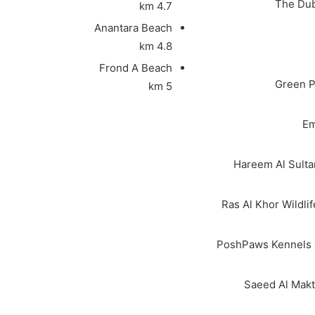
The Dub
4.7 km
Anantara Beach
4.8 km
Frond A Beach
Green P
5 km
Em
Hareem Al Sulta
Ras Al Khor Wildli
PoshPaws Kennels 
Saeed Al Mak