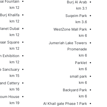
ai Fountain
Burj Al Arab
12 km
3.1 km
Burj Khalifa
Suqeim Park
12 km
3.6 km
lanet Dubai
WestZone Mall Park
12 km
6 km
aar Square
Jumeriah Lake Towers
12 km
Promenade
6 km
n Exhibition
12 km
Parklet
6 km
fe Sanctuary
15 km
small park
6 km
and Cattery
16 km
Backyard Park
6 km
toum House
19 km
Al Khail gate Phase 1 Park