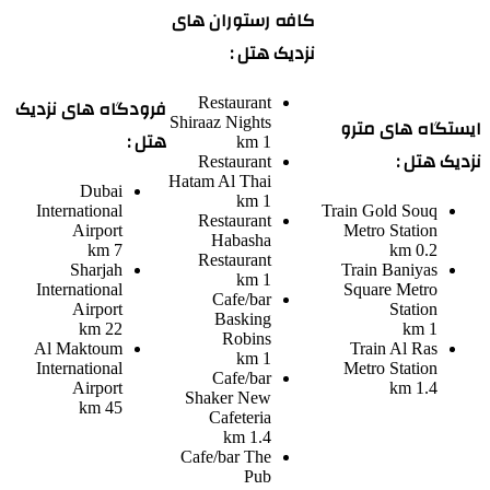
کافه رستوران های
نزدیک هتل :
فرودگاه های نزدیک
Restaurant
ایستگاه های مترو
Shiraaz Nights
هتل :
1 km
نزدیک هتل :
Restaurant
Hatam Al Thai
Dubai
1 km
International
Train
Gold Souq
Restaurant
Airport
Metro Station
Habasha
7 km
0.2 km
Restaurant
Sharjah
Train
Baniyas
1 km
International
Square Metro
Cafe/bar
Airport
Station
Basking
22 km
1 km
Robins
Al Maktoum
Train
Al Ras
1 km
International
Metro Station
Cafe/bar
Airport
1.4 km
Shaker New
45 km
Cafeteria
1.4 km
Cafe/bar
The
Pub