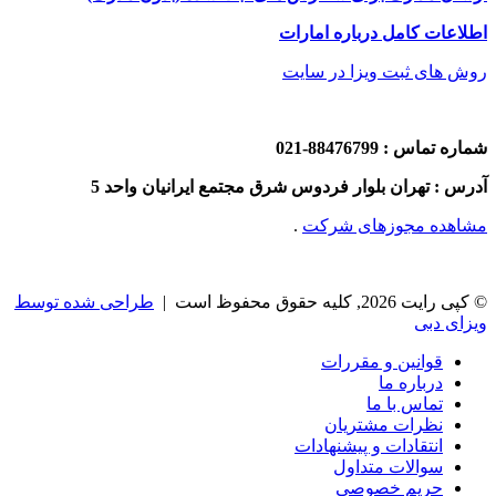
اطلاعات کامل درباره امارات
روش های ثبت ویزا در سایت
شماره تماس : 88476799-021
آدرس : تهران بلوار فردوس شرق مجتمع ایرانیان واحد 5
مشاهده مجوزهای شرکت
.
© کپی رایت 2026, کلیه حقوق محفوظ است |
طراحی شده توسط
ویزای دبی
قوانین و مقررات
درباره ما
تماس با ما
نظرات مشتریان
انتقادات و پیشنهادات
سوالات متداول
حریم خصوصی