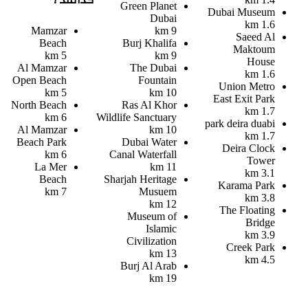
کدامند ؟
Green Planet
Dubai Museum
Dubai
1.6 km
Mamzar
9 km
Saeed Al
Beach
Burj Khalifa
Maktoum
5 km
9 km
House
Al Mamzar
The Dubai
1.6 km
Open Beach
Fountain
Union Metro
5 km
10 km
East Exit Park
North Beach
Ras Al Khor
1.7 km
6 km
Wildlife Sanctuary
park deira duabi
Al Mamzar
10 km
1.7 km
Beach Park
Dubai Water
Deira Clock
6 km
Canal Waterfall
Tower
La Mer
11 km
3.1 km
Beach
Sharjah Heritage
Karama Park
7 km
Musuem
3.8 km
12 km
The Floating
Museum of
Bridge
Islamic
3.9 km
Civilization
Creek Park
13 km
4.5 km
Burj Al Arab
19 km