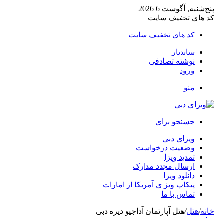
پنج‌شنبه, آگوست 6 2026
کد های تخفیف سایت
کد های تخفیف سایت
سایدبار
نوشته تصادفی
ورود
منو
جستجو برای
ویزای دبی
وضعیت درخواست
تمدید ویزا
ارسال مجدد مدارک
دانلود ویزا
پیکاپ ویزای آمریکا از امارات
تماس با ما
خانه
/
هتل
/
هتل آپارتمان آداجیو دیره دبی