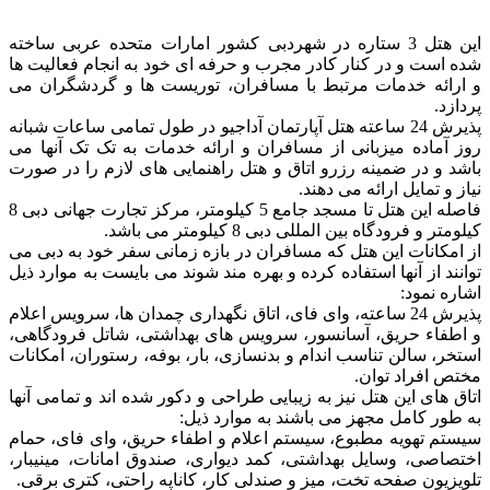
این هتل 3 ستاره در شهردبی کشور امارات متحده عربی ساخته
شده است و در کنار کادر مجرب و حرفه ای خود به انجام فعالیت ها
و ارائه خدمات مرتبط با مسافران، توریست ها و گردشگران می
پردازد.
پذیرش 24 ساعته هتل آپارتمان آداجیو در طول تمامی ساعات شبانه
روز آماده میزبانی از مسافران و ارائه خدمات به تک تک آنها می
باشد و در ضمینه رزرو اتاق و هتل راهنمایی های لازم را در صورت
نیاز و تمایل ارائه می دهند.
فاصله این هتل تا مسجد جامع 5 کیلومتر، مرکز تجارت جهانی دبی 8
کیلومتر و فرودگاه بین المللی دبی 8 کیلومتر می باشد.
از امکانات این هتل که مسافران در بازه زمانی سفر خود به دبی می
توانند از آنها استفاده کرده و بهره مند شوند می بایست به موارد ذیل
اشاره نمود:
پذیرش 24 ساعته، وای فای، اتاق نگهداری چمدان ها، سرویس اعلام
و اطفاء حریق، آسانسور، سرویس های بهداشتی، شاتل فرودگاهی،
استخر، سالن تناسب اندام و بدنسازی، بار، بوفه، رستوران، امکانات
مختص افراد توان.
اتاق های این هتل نیز به زیبایی طراحی و دکور شده اند و تمامی آنها
به طور کامل مجهز می باشند به موارد ذیل:
سیستم تهویه مطبوع، سیستم اعلام و اطفاء حریق، وای فای، حمام
اختصاصی، وسایل بهداشتی، کمد دیواری، صندوق امانات، مینیبار،
تلویزیون صفحه تخت، میز و صندلی کار، کاناپه راحتی، کتری برقی.