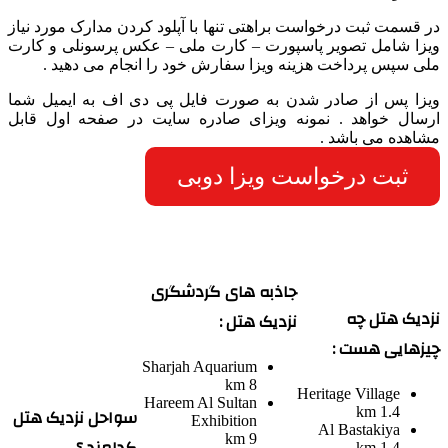
در قسمت ثبت درخواست براهتی تنها با آپلود کردن مدارک مورد نیاز
ویزا شامل تصویر پاسپورت – کارت ملی – عکس پرسونلی و کارت
ملی سپس پرداخت هزینه ویزا سفارش خود را انجام می دهید .
ویزا پس از صادر شدن به صورت فایل پی دی اف به ایمیل شما
ارسال خواهد . نمونه ویزای صادره سایت در صفحه اول قابل
مشاهده می باشد .
ثبت درخواست ویزا دوبی
جاذبه های گردشگری
نزدیک هتل چه
نزدیک هتل :
چیزهایی هست :
Sharjah Aquarium
8 km
Heritage Village
Hareem Al Sultan
سواحل نزدیک هتل
1.4 km
Exhibition
Al Bastakiya
9 km
1.4 km