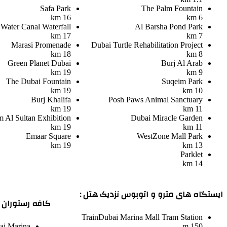
Safa Park
The Palm Fountain
16 km
6 km
Water Canal Waterfall
Al Barsha Pond Park
17 km
7 km
Marasi Promenade
Dubai Turtle Rehabilitation Project
18 km
8 km
Green Planet Dubai
Burj Al Arab
19 km
9 km
The Dubai Fountain
Suqeim Park
19 km
10 km
Burj Khalifa
Posh Paws Animal Sanctuary
19 km
11 km
 Al Sultan Exhibition
Dubai Miracle Garden
19 km
11 km
Emaar Square
WestZone Mall Park
19 km
13 km
Parklet
14 km
ایستگاه های مترو و اتوبوس نزدیک هتل :
کافه رستوران ه
Train
Dubai Marina Mall Tram Station
ai Marina
150 m