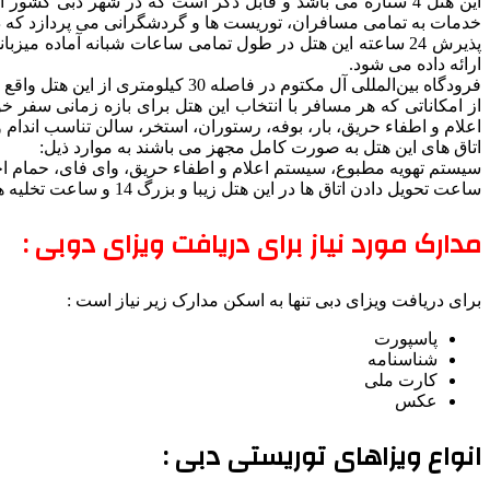
این هتل 4 ستاره می باشد و قابل ذکر است که در شهر دبی ک
خدمات به تمامی مسافران، توریست ها و گردشگرانی می پردازد که درب
پذیرش 24 ساعته این هتل در طول تمامی ساعات شبانه آماده می
ارائه داده می شود.
فرودگاه بین‌المللی آل مکتوم در فاصله 30 کیلومتری از این هتل واقع شده که دسترسی به آن بوسیله تاکسی و شاتل فرودگاهی هتل امکان پذیر می باشد.
اعلام و اطفاء حریق، بار، بوفه، رستوران، استخر، سالن تناسب اندام 
اتاق های این هتل به صورت کامل مجهز می باشند به موارد ذیل:
سیستم تهویه مطبوع، سیستم اعلام و اطفاء حریق، وای فای، حمام اخت
ساعت تحویل دادن اتاق ها در این هتل زیبا و بزرگ 14 و ساعت تخلیه هر کدام از اتاق ها 12 ظهر می باشد .
مدارک مورد نیاز برای دریافت ویزای دوبی :
برای دریافت ویزای دبی تنها به اسکن مدارک زیر نیاز است :
پاسپورت
شناسنامه
کارت ملی
عکس
انواع ویزاهای توریستی دبی :