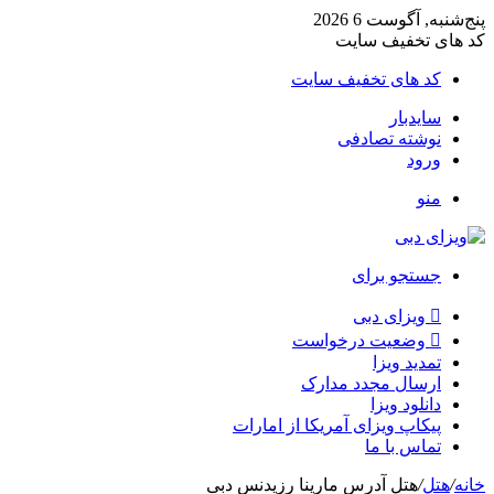
پنج‌شنبه, آگوست 6 2026
کد های تخفیف سایت
کد های تخفیف سایت
سایدبار
نوشته تصادفی
ورود
منو
جستجو برای
ویزای دبی
وضعیت درخواست
تمدید ویزا
ارسال مجدد مدارک
دانلود ویزا
پیکاپ ویزای آمریکا از امارات
تماس با ما
خانه
/
هتل
/
هتل آدرس مارینا رزیدنس دبی