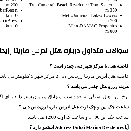
200 m
Train
Jumeirah Beach Residence Tram Station 1
bar
Rest n
350 m
10 km
Metro
Jumeirah Lakes Towers
/bar
Brew
700 m
10 km
Metro
DAMAC Properties
800 m
سوالات متداول درباره هتل آدرس مارینا رزی
فاصله هتل تا مرکز شهر دبی چقدر است ؟
فاصله هتل آدرس مارینا رزیدنس دبی تا مرکز شهر 5 کیلومتر می باشد .
هزینه رزرو هتل چقدر می باشد ؟
نرخ رزرو هتل بستگی به تعداد شب نوع اتاق و زمان سفر دارد برای آگ
ساعت چک این و چک اوت هتل آدرس مارینا رزیدنس دبی ؟
ساعت چک این 14:00 و ساعت ک اوت 12:00 می باشد .
آیا Address Dubai Marina Residences استخر دارد ؟