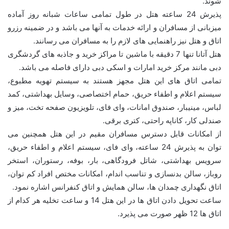
شوند.
پذیرش 24 ساعته هتل در طول تمامی ساعات شبانه روز آماده
میزبانی از مسافران و ارائه خدمات به آنها می باشد و در ضمینه رزرو
اتاق و هتل نیز راهنمایی های لازم را به مسافران می رسانند.
هتل آتانا تنها 7 دقیقه با ماشین تا مراکز خرید و جاذبه های گردشگری
دبی مانند مرکز خرید امارات و اسکی دبی دارای فاصله می باشد.
تمامی اتاق های این هتل مجهز هستند به سیستم تهویه مطبوع،
سیستم اعلام و اطفاء حریق، حمام اختصاصی، وسایل بهداشتی، کمد
لباس، مینیبار، صندوق امانات، وای فای، تلویزیون صفحه تخت، میز و
صندلی کار، کاناپه راحتی، کتری برقی.
از امکانات قابل دسترس مسافران مقیم در این هتل همچنین می
توان به پذیرش 24 ساعته، وای فای، سیستم اعلام و اطفاء حریق،
سرویس بهداشتی، شاتل فرودگاهی، بار، بوفه، رستوران، استخر
روباز، سالن بدنسازی و تناسب اندام، امکانات مختص افراد کم توان،
اتاق نگهداری چمدان ها، سالن همایش و اتاق کنفرانس اشاره نمود.
ساعت تحویل دادن اتاق ها در این هتل 14 و ساعت تخلیه هر کدام از
اتاق ها 12 ظهر صورت می پذیرد.