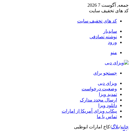
جمعه, آگوست 7 2026
کد های تخفیف سایت
کد های تخفیف سایت
سایدبار
نوشته تصادفی
ورود
منو
جستجو برای
ویزای دبی
وضعیت درخواست
تمدید ویزا
ارسال مجدد مدارک
دانلود ویزا
پیکاپ ویزای آمریکا از امارات
تماس با ما
خانه
/
بلاگ
/
کاخ امارات ابوظبی