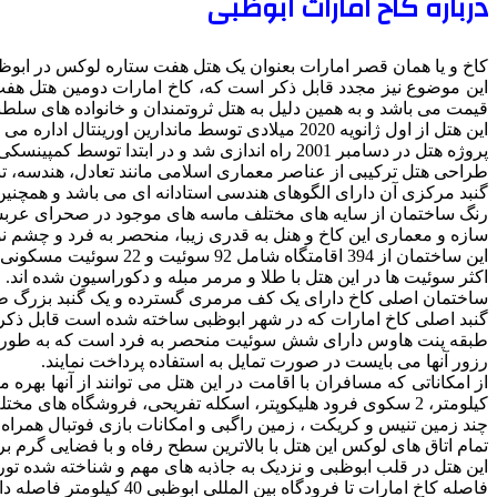
درباره کاخ امارات ابوظبی
کاخ و یا همان قصر امارات بعنوان یک هتل هفت ستاره لوکس در ابوظ
این موضوع نیز مجدد قابل ذکر است که، کاخ امارات دومین هتل هفت
قیمت می باشد و به همین دلیل به هتل ثروتمندان و خانواده های سل
این هتل از اول ژانویه 2020 میلادی توسط ماندارین اورینتال اداره می شده است.
پروژه هتل در دسامبر 2001 راه اندازی شد و در ابتدا توسط کمپینسکی از افتتاح آن در نوامبر 2005 میلادی تا اول ژانویه 2020 میلادی اداره می شده است.
طراحی هتل ترکیبی از عناصر معماری اسلامی مانند تعادل، هندسه، ت
گنبد مرکزی آن دارای الگوهای هندسی استادانه ای می باشد و همچنین
رنگ ساختمان از سایه های مختلف ماسه های موجود در صحرای عربس
سازه و معماری این کاخ و هنل به قدری زیبا، منحصر به فرد و چشم 
این ساختمان از 394 اقامتگاه شامل 92 سوئیت و 22 سوئیت مسکونی تشکیل شده است.
اکثر سوئیت ها در این هتل با طلا و مرمر مبله و دکوراسیون شده اند.
ساختمان اصلی کاخ دارای یک کف مرمری گسترده و یک گنبد بزرگ طرح
گنبد اصلی کاخ امارات که در شهر ابوظبی ساخته شده است قابل ذکر است که دارای 60 متر ارتفاع و 42 متر عرض می باشد و به عنوان بزرگترین گ
طبقه پنت هاوس دارای شش سوئیت منحصر به فرد است که به طور انحصار
رزور آنها می بایست در صورت تمایل به استفاده پرداخت نمایند.
کیلومتر، 2 سکوی فرود هلیکوپتر، اسکله تفریحی، فروشگاه های مختلف لوکس و مجلل و غیره اشاره نمود.
چند زمین تنیس و کریکت ، زمین راگبی و امکانات بازی فوتبال همرا
تمام اتاق های لوکس این هتل با بالاترین سطح رفاه و با فضایی گرم 
این هتل در قلب ابوظبی و نزدیک به جاذبه های مهم و شناخته شده 
فاصله کاخ امارات تا فرودگاه بین المللی ابوظبی 40 کیلومتر فاصله دارد و همچنین ار فرودگاه دبی 90 کیلومتر فاصله تا کاخ امارات وجود دارد.